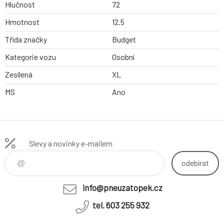
Hlučnost
72
Hmotnost
12.5
Třída značky
Budget
Kategorie vozu
Osobní
Zesílená
XL
MS
Ano
Slevy a novinky e-mailem
odebírat
info@pneuzatopek.cz
tel. 603 255 932