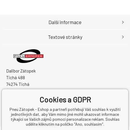
Další informace
Textové stránky
Dalibor Zátopek
Tichá 488
74274 Tichá
Česká Republika
Cookies a GDPR
IČO: 63724383
DIČ: CZ7504094994
Pneu Zátopek - Eshop a partneři potřebují Váš souhlas k využití
jednotlivých dat, aby Vám mimo jiné mohli ukazovat informace
týkající se Vašich zájmů pomocí personalizace reklam. Souhlas
udělíte kliknutím na políčko "Ano, souhlasím".