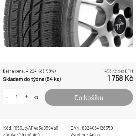
Běžná cena:
4 224
Kč
(-
58
%)
1 453
Kč bez DPH
1 758
Kč
Skladem do týdne (54 ks)
-
+
Do košíku
ks
Kód:
i655_tyAP4a3a8594a6
EAN:
6924064126350
Záruka:
24 měsíců
Výrobce:
Aplus