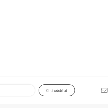
Chci
odebírat