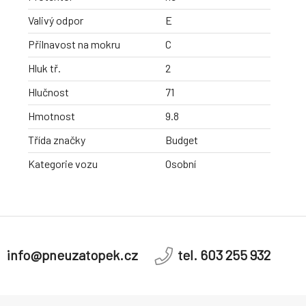
Valivý odpor
E
Přilnavost na mokru
C
Hluk tř.
2
Hlučnost
71
Hmotnost
9.8
Třída značky
Budget
Kategorie vozu
Osobní
info@pneuzatopek.cz
tel. 603 255 932