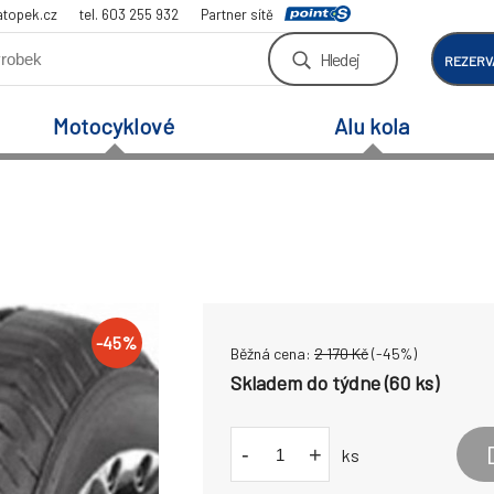
atopek.cz
tel. 603 255 932
Partner sítě
Hledej
REZERV
Motocyklové
Alu kola
-
45
%
Běžná cena:
2 170
Kč
(-
45
%)
Skladem do týdne (60 ks)
-
+
ks