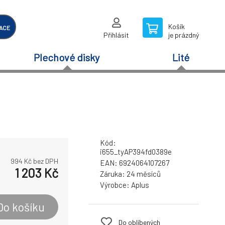
Košík
ACE
Přihlásit
je prázdný
Plechové disky
Lité
Kód:
i655_tyAP394fd0389e
994
Kč bez DPH
EAN:
6924064107267
1 203
Kč
Záruka:
24 měsíců
Výrobce:
Aplus
Do košíku
Do oblíbených