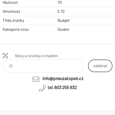
Hlučnost
70
Hmotnost
5.72
Třída značky
Budget
Kategorie vozu
Osobní
Slevy a novinky e-mailem
odebírat
info@pneuzatopek.cz
tel. 603 255 932