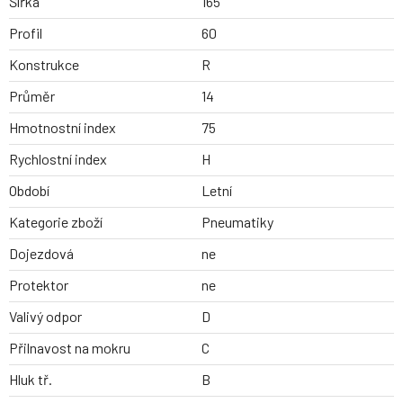
Šířka
165
Profil
60
Konstrukce
R
Průměr
14
Hmotnostní index
75
Rychlostní index
H
Období
Letní
Kategorie zboží
Pneumatiky
Dojezdová
ne
Protektor
ne
Valivý odpor
D
Přilnavost na mokru
C
Hluk tř.
B