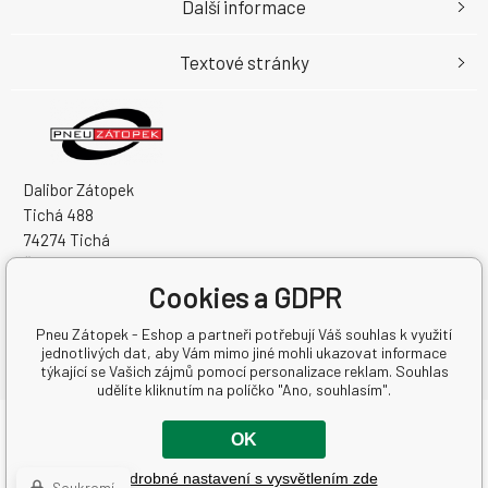
Další informace
Textové stránky
Dalibor Zátopek
Tichá 488
74274 Tichá
Česká Republika
Cookies a GDPR
IČO: 63724383
DIČ: CZ7504094994
Pneu Zátopek - Eshop a partneři potřebují Váš souhlas k využití
jednotlivých dat, aby Vám mimo jiné mohli ukazovat informace
týkající se Vašich zájmů pomocí personalizace reklam. Souhlas
udělíte kliknutím na políčko "Ano, souhlasím".
Copyright © 2026 Dalibor Zátopek
OK
Všechna práva vyhrazena.
Podrobné nastavení s vysvětlením zde
Tvorba a pronájem eshopů
BINARGON.cz
-
Mapa stránek