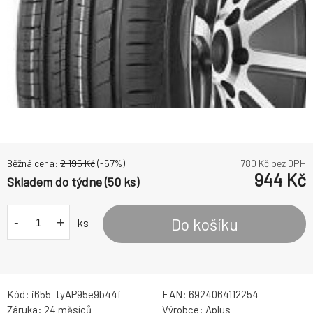
Běžná cena:
2 195
Kč
(-
57
%)
780
Kč bez DPH
944
Kč
Skladem do týdne (50 ks)
-
+
Do košíku
ks
Kód:
i655_tyAP95e9b44f
EAN:
6924064112254
Záruka:
24 měsíců
Výrobce:
Aplus