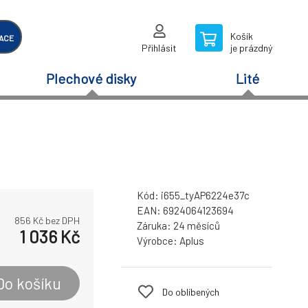
Košík
ACE
Přihlásit
je prázdný
Plechové disky
Lité
Kód:
i655_tyAP6224e37c
EAN:
6924064123694
856
Kč bez DPH
Záruka:
24 měsíců
1 036
Kč
Výrobce:
Aplus
Do košíku
Do oblíbených