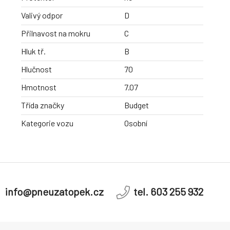
Valivý odpor
D
Přilnavost na mokru
C
Hluk tř.
B
Hlučnost
70
Hmotnost
7.07
Třída značky
Budget
Kategorie vozu
Osobní
info@pneuzatopek.cz
tel. 603 255 932