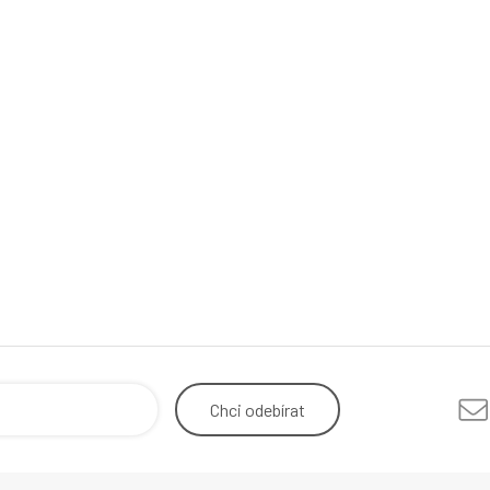
Chci
odebírat