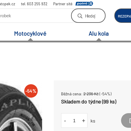
atopek.cz
tel. 603 255 932
Partner sítě
Hledej
REZERV
Motocyklové
Alu kola
-
54
%
Běžná cena:
2 236
Kč
(-
54
%)
Skladem do týdne (99 ks)
-
+
ks