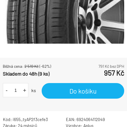
Běžná cena:
2 519
Kč
(-
62
%)
791
Kč bez DPH
957
Kč
Skladem do 48h (9 ks)
-
+
Do košíku
ks
Kód:
i655_tyAP2f3cefe3
EAN:
6924064112049
Záruka:
24 měsíců
Výrobce:
Aplus