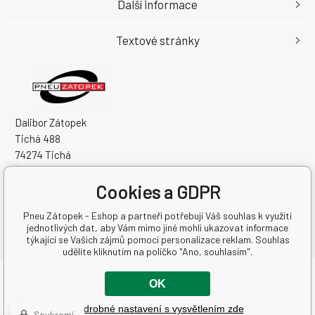
Další informace
Textové stránky
Dalibor Zátopek
Tichá 488
74274 Tichá
Česká Republika
Cookies a GDPR
IČO: 63724383
DIČ: CZ7504094994
Pneu Zátopek - Eshop a partneři potřebují Váš souhlas k využití
jednotlivých dat, aby Vám mimo jiné mohli ukazovat informace
týkající se Vašich zájmů pomocí personalizace reklam. Souhlas
udělíte kliknutím na políčko "Ano, souhlasím".
Copyright © 2026 Dalibor Zátopek
OK
Všechna práva vyhrazena.
Podrobné nastavení s vysvětlením zde
WWW stránky
dodal
BINARGON.cz
-
Mapa stránek