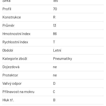
Šířka
185
Profil
70
Konstrukce
R
Průměr
13
Hmotnostní index
86
Rychlostní index
T
Období
Letní
Kategorie zboží
Pneumatiky
Dojezdová
ne
Protektor
ne
Valivý odpor
D
Přilnavost na mokru
C
Hluk tř.
B