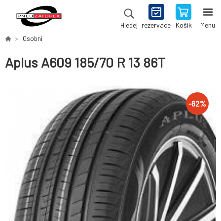
rezervace
Košík
Menu
Hledej
Osobní
Aplus A609 185/70 R 13 86T
-
62
%