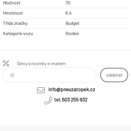
Hlučnost
70
Hmotnost
6.4
Třída značky
Budget
Kategorie vozu
Osobní
Slevy a novinky e-mailem
odebírat
info@pneuzatopek.cz
tel. 603 255 932