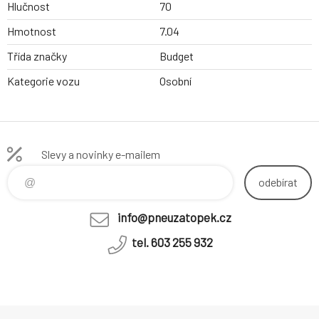
Hlučnost
70
Hmotnost
7.04
Třída značky
Budget
Kategorie vozu
Osobní
Slevy a novinky e-mailem
odebírat
info@pneuzatopek.cz
tel. 603 255 932