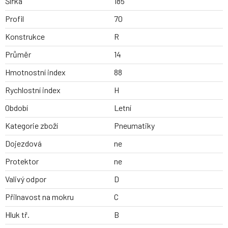
Šířka
185
Profil
70
Konstrukce
R
Průměr
14
Hmotnostní index
88
Rychlostní index
H
Období
Letní
Kategorie zboží
Pneumatiky
Dojezdová
ne
Protektor
ne
Valivý odpor
D
Přilnavost na mokru
C
Hluk tř.
B