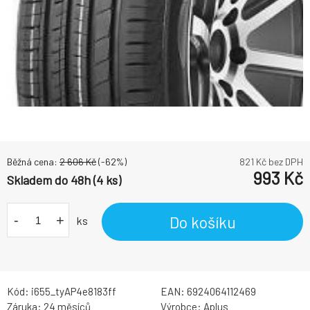
Běžná cena:
2 606
Kč
(-
62
%)
821
Kč bez DPH
993
Kč
Skladem do 48h (4 ks)
-
+
Do košíku
ks
Kód:
i655_tyAP4e8183ff
EAN:
6924064112469
Záruka:
24 měsíců
Výrobce:
Aplus