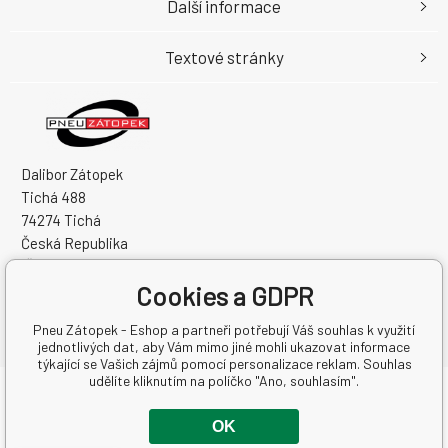
Další informace
Textové stránky
Dalibor Zátopek
Tichá 488
74274 Tichá
Česká Republika
IČO: 63724383
Cookies a GDPR
DIČ: CZ7504094994
Pneu Zátopek - Eshop a partneři potřebují Váš souhlas k využití
jednotlivých dat, aby Vám mimo jiné mohli ukazovat informace
týkající se Vašich zájmů pomocí personalizace reklam. Souhlas
udělíte kliknutím na políčko "Ano, souhlasím".
Copyright © 2026 Dalibor Zátopek
Všechna práva vyhrazena.
OK
Internetové obchody
a
www stránky
:
BINARGON.cz
-
Mapa