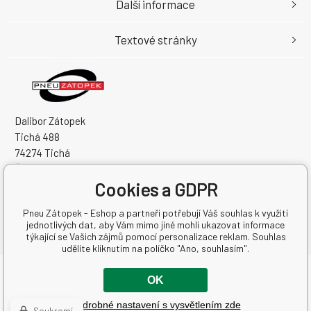
Další informace
Textové stránky
Dalibor Zátopek
Tichá 488
74274 Tichá
Česká Republika
Cookies a GDPR
IČO: 63724383
DIČ: CZ7504094994
Pneu Zátopek - Eshop a partneři potřebují Váš souhlas k využití
jednotlivých dat, aby Vám mimo jiné mohli ukazovat informace
týkající se Vašich zájmů pomocí personalizace reklam. Souhlas
udělíte kliknutím na políčko "Ano, souhlasím".
Copyright © 2026 Dalibor Zátopek
OK
Všechna práva vyhrazena.
Podrobné nastavení s vysvětlením zde
Tento eshop dodala firma
BINARGON.cz
-
Mapa stránek