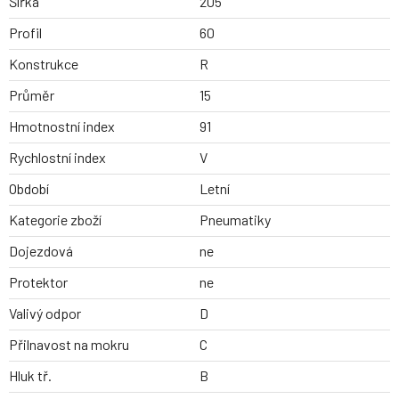
Šířka
205
Profil
60
Konstrukce
R
Průměr
15
Hmotnostní index
91
Rychlostní index
V
Období
Letní
Kategorie zboží
Pneumatiky
Dojezdová
ne
Protektor
ne
Valivý odpor
D
Přilnavost na mokru
C
Hluk tř.
B