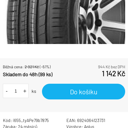
Běžná cena:
2 921
Kč
(-
61
%)
944
Kč bez DPH
1 142
Kč
Skladem do 48h (99 ks)
-
+
Do košíku
ks
Kód:
i655_tyAPe79b7875
EAN:
6924064123731
Záruka:
24 měsíců
Výrobce:
Aplus