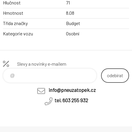
Hlučnost
71
Hmotnost
8.08
Třída značky
Budget
Kategorie vozu
Osobní
Slevy a novinky e-mailem
odebírat
info@pneuzatopek.cz
tel. 603 255 932