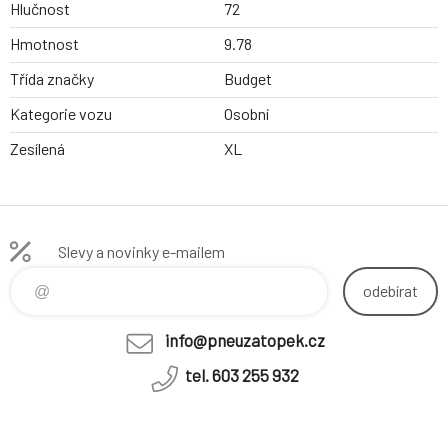
Hlučnost
72
Hmotnost
9.78
Třída značky
Budget
Kategorie vozu
Osobní
Zesílená
XL
Slevy a novinky e-mailem
odebírat
info@pneuzatopek.cz
tel. 603 255 932