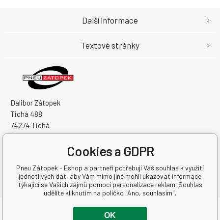
Další informace
Textové stránky
Dalibor Zátopek
Tichá 488
74274 Tichá
Česká Republika
Cookies a GDPR
IČO: 63724383
DIČ: CZ7504094994
Pneu Zátopek - Eshop a partneři potřebují Váš souhlas k využití
jednotlivých dat, aby Vám mimo jiné mohli ukazovat informace
týkající se Vašich zájmů pomocí personalizace reklam. Souhlas
udělíte kliknutím na políčko "Ano, souhlasím".
Copyright © 2026 Dalibor Zátopek
OK