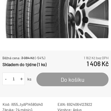
Běžná cena:
3 084
Kč
(-
54
%)
1 162
Kč bez DPH
1 406
Kč
Skladem do týdne (1 ks)
-
+
Do košíku
ks
Kód:
i655_tyAP14580d40
EAN:
6924064123922
Záruka:
24 měsíců
Výrobce:
Aplus