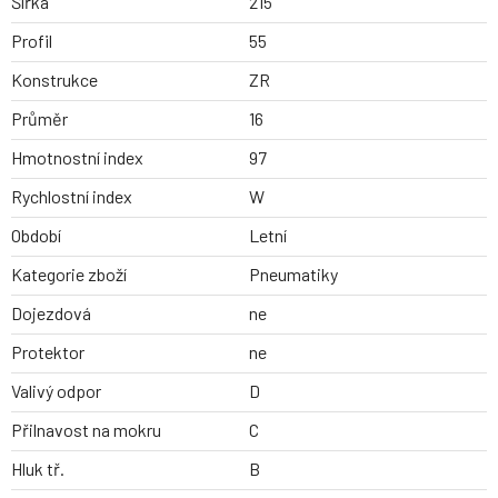
Šířka
215
Profil
55
Konstrukce
ZR
Průměr
16
Hmotnostní index
97
Rychlostní index
W
Období
Letní
Kategorie zboží
Pneumatiky
Dojezdová
ne
Protektor
ne
Valivý odpor
D
Přilnavost na mokru
C
Hluk tř.
B