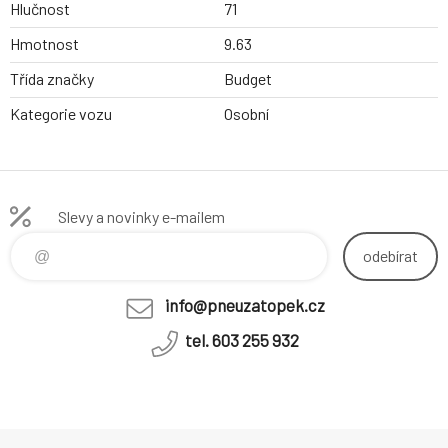
Hlučnost
71
Hmotnost
9.63
Třída značky
Budget
Kategorie vozu
Osobní
Slevy a novinky e-mailem
odebírat
info@pneuzatopek.cz
tel. 603 255 932