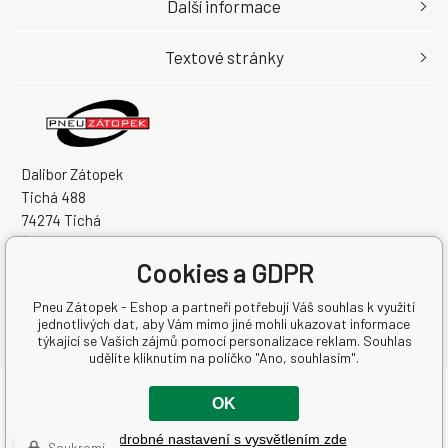
Další informace
Textové stránky
Dalibor Zátopek
Tichá 488
74274 Tichá
Česká Republika
Cookies a GDPR
IČO: 63724383
DIČ: CZ7504094994
Pneu Zátopek - Eshop a partneři potřebují Váš souhlas k využití
jednotlivých dat, aby Vám mimo jiné mohli ukazovat informace
týkající se Vašich zájmů pomocí personalizace reklam. Souhlas
udělíte kliknutím na políčko "Ano, souhlasím".
Copyright © 2026 Dalibor Zátopek
OK
Všechna práva vyhrazena.
Podrobné nastavení s vysvětlením zde
Tvorba a pronájem eshopů
BINARGON.cz
-
Mapa stránek