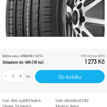
Běžná cena:
3 332
Kč
(-
62
%)
1 052
Kč bez DPH
1 273
Kč
Skladem do 48h (16 ks)
-
+
Do košíku
ks
Kód:
i655_tyAP637edb14
EAN:
6924064123762
Záruka:
24 měsíců
Výrobce:
Aplus