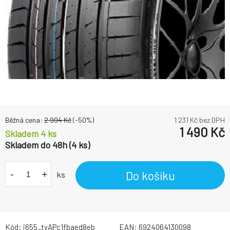
Běžná cena:
2 994
Kč
(-
50
%)
1 231
Kč bez DPH
1 490
Kč
Skladem 4 ks
Skladem do 48h (4 ks)
-
+
Do košíku
ks
Kód:
i655_tyAPc1fbaed8eb
EAN:
6924064130098