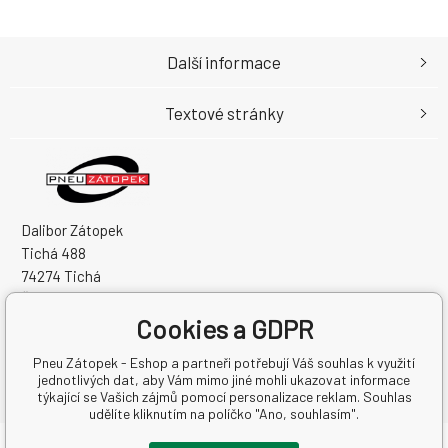
Další informace
Textové stránky
Dalibor Zátopek
Tichá 488
74274 Tichá
Česká Republika
Cookies a GDPR
IČO: 63724383
DIČ: CZ7504094994
Pneu Zátopek - Eshop a partneři potřebují Váš souhlas k využití
jednotlivých dat, aby Vám mimo jiné mohli ukazovat informace
týkající se Vašich zájmů pomocí personalizace reklam. Souhlas
udělíte kliknutím na políčko "Ano, souhlasím".