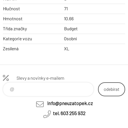
Hlučnost
71
Hmotnost
10.66
Třída značky
Budget
Kategorie vozu
Osobní
Zesílená
XL
Slevy a novinky e-mailem
odebírat
info@pneuzatopek.cz
tel. 603 255 932