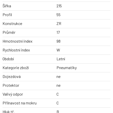
Šířka
215
Profil
55
Konstrukce
ZR
Průměr
17
Hmotnostní index
98
Rychlostní index
W
Období
Letní
Kategorie zboží
Pneumatiky
Dojezdová
ne
Protektor
ne
Valivý odpor
C
Přilnavost na mokru
C
Hluk tř.
B