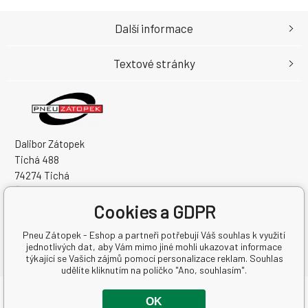
Další informace
Textové stránky
Dalibor Zátopek
Tichá 488
74274 Tichá
Česká Republika
Cookies a GDPR
IČO: 63724383
DIČ: CZ7504094994
Pneu Zátopek - Eshop a partneři potřebují Váš souhlas k využití
jednotlivých dat, aby Vám mimo jiné mohli ukazovat informace
týkající se Vašich zájmů pomocí personalizace reklam. Souhlas
udělíte kliknutím na políčko "Ano, souhlasím".
Copyright © 2026 Dalibor Zátopek
OK