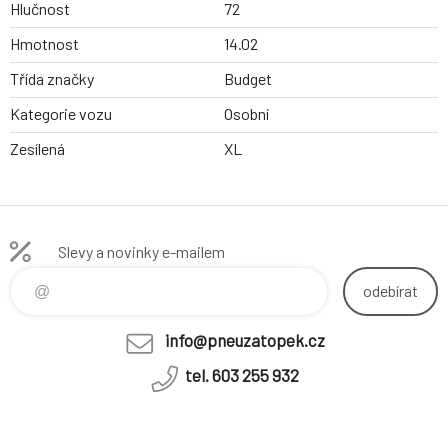
Hlučnost
72
Hmotnost
14.02
Třída značky
Budget
Kategorie vozu
Osobní
Zesílená
XL
Slevy a novinky e-mailem
odebírat
info@pneuzatopek.cz
tel. 603 255 932