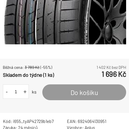
Běžná cena:
3 789
Kč
(-
55
%)
1 402
Kč bez DPH
1 696
Kč
Skladem do týdne (1 ks)
-
+
Do košíku
ks
Kód:
i655_tyAP42729b1eb7
EAN:
6924064130951
Záruka:
24 měsíců
Výrobce:
Aplus