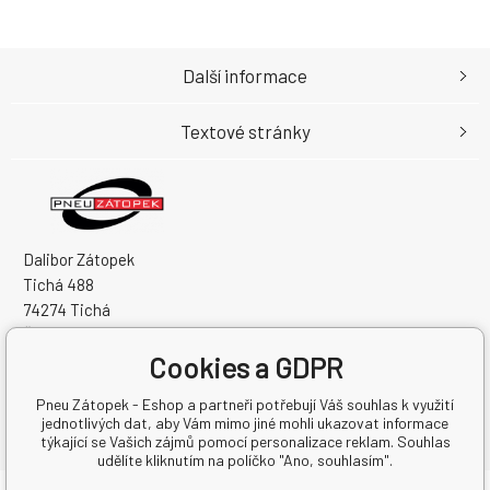
Další informace
Textové stránky
Dalibor Zátopek
Tichá 488
74274 Tichá
Česká Republika
Cookies a GDPR
IČO: 63724383
DIČ: CZ7504094994
Pneu Zátopek - Eshop a partneři potřebují Váš souhlas k využití
jednotlivých dat, aby Vám mimo jiné mohli ukazovat informace
týkající se Vašich zájmů pomocí personalizace reklam. Souhlas
udělíte kliknutím na políčko "Ano, souhlasím".