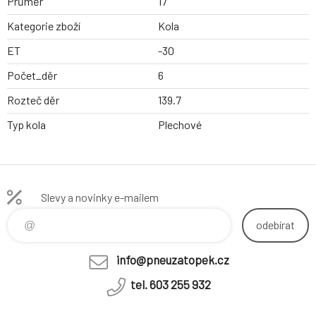
Průměr
17
Kategorie zboží
Kola
ET
-30
Počet_děr
6
Rozteč děr
139.7
Typ kola
Plechové
Slevy a novinky e-mailem
odebírat
info@pneuzatopek.cz
tel. 603 255 932