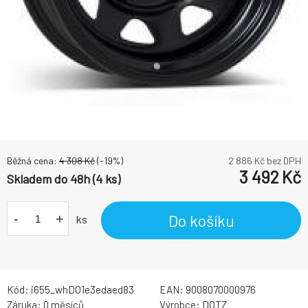
Běžná cena:
4 308
Kč
(-
19
%)
2 886
Kč bez DPH
3 492
Kč
Skladem do 48h (4 ks)
-
+
Do košíku
ks
Kód:
i655_whDO1e3edaed83
EAN:
9008070000976
Záruka:
0 měsíců
Výrobce:
DOTZ