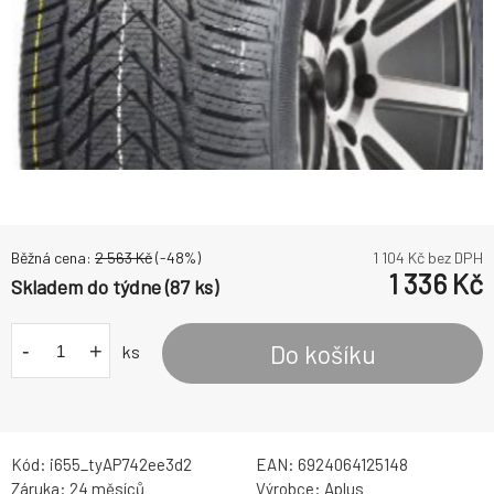
Běžná cena:
2 563
Kč
(-
48
%)
1 104
Kč bez DPH
1 336
Kč
Skladem do týdne (87 ks)
-
+
Do košíku
ks
Kód:
i655_tyAP742ee3d2
EAN:
6924064125148
Záruka:
24 měsíců
Výrobce:
Aplus