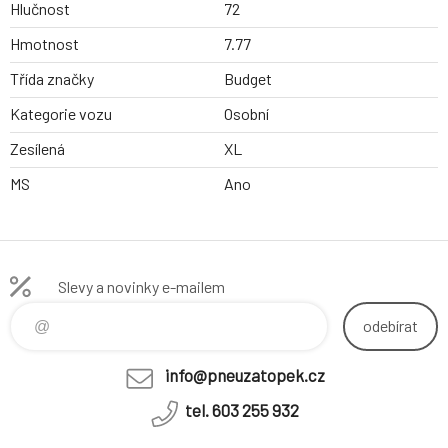
Hlučnost
72
Hmotnost
7.77
Třída značky
Budget
Kategorie vozu
Osobní
Zesílená
XL
MS
Ano
Slevy a novinky e-mailem
odebírat
info@pneuzatopek.cz
tel. 603 255 932