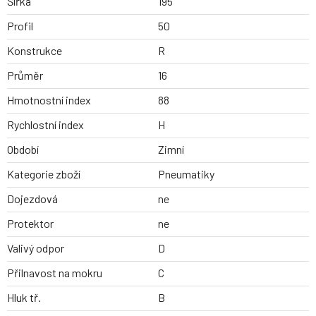
Šířka
195
Profil
50
Konstrukce
R
Průměr
16
Hmotnostní index
88
Rychlostní index
H
Období
Zimní
Kategorie zboží
Pneumatiky
Dojezdová
ne
Protektor
ne
Valivý odpor
D
Přilnavost na mokru
C
Hluk tř.
B