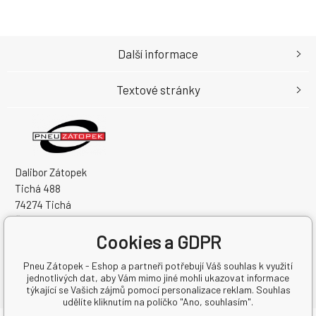
Další informace
Textové stránky
Dalibor Zátopek
Tichá 488
74274 Tichá
Česká Republika
Cookies a GDPR
IČO: 63724383
DIČ: CZ7504094994
Pneu Zátopek - Eshop a partneři potřebují Váš souhlas k využití
jednotlivých dat, aby Vám mimo jiné mohli ukazovat informace
týkající se Vašich zájmů pomocí personalizace reklam. Souhlas
udělíte kliknutím na políčko "Ano, souhlasím".