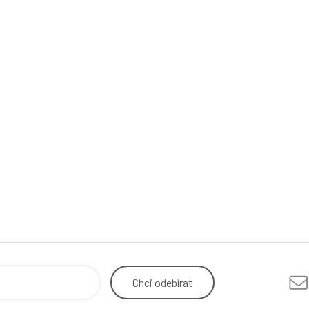
Chci
odebírat