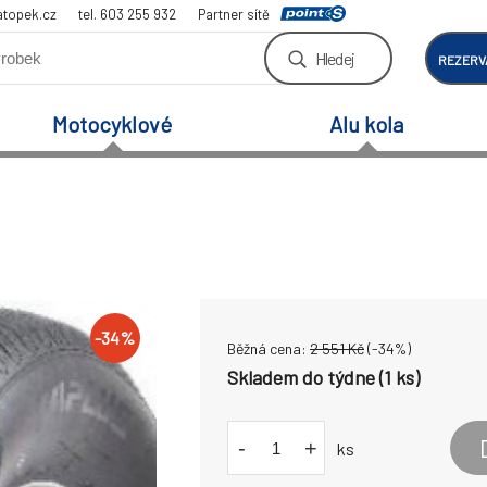
atopek.cz
tel. 603 255 932
Partner sítě
Hledej
REZERV
Motocyklové
Alu kola
-
34
%
Běžná cena:
2 551
Kč
(-
34
%)
Skladem do týdne (1 ks)
-
+
ks