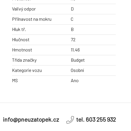
Valivý odpor
D
Přilnavost na mokru
C
Hluk tř.
B
Hlučnost
72
Hmotnost
11.46
Třída značky
Budget
Kategorie vozu
Osobní
MS
Ano
info@pneuzatopek.cz
tel. 603 255 932