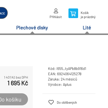
Košík
ACE
Přihlásit
je prázdný
Plechové disky
Lité
Kód:
i655_tyAPb8b916d1
EAN:
6924064125278
1 401
Kč bez DPH
Záruka:
24 měsíců
1 695
Kč
Výrobce:
Aplus
Do košíku
Do oblíbených