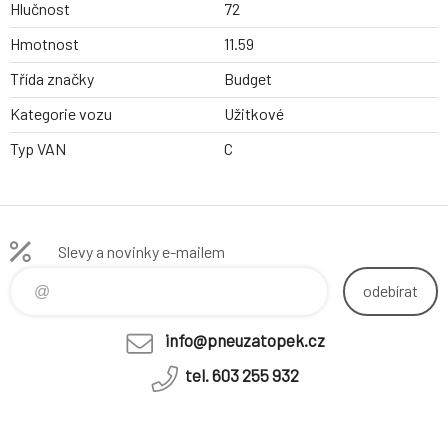
Hlučnost
72
Hmotnost
11.59
Třída značky
Budget
Kategorie vozu
Užitkové
Typ VAN
C
Slevy a novinky e-mailem
odebírat
info@pneuzatopek.cz
tel. 603 255 932