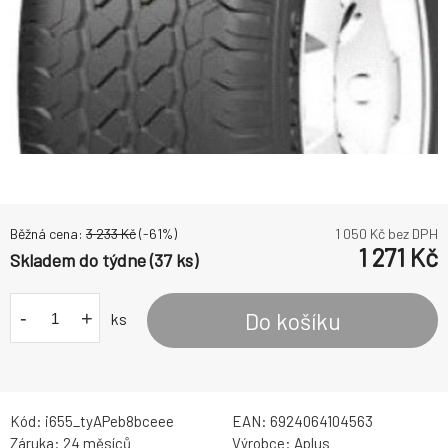
Běžná cena:
3 233
Kč
(-
61
%)
1 050
Kč bez DPH
1 271
Kč
Skladem do týdne (37 ks)
-
+
Do košíku
ks
Kód:
i655_tyAPeb8bceee
EAN:
6924064104563
Záruka:
24 měsíců
Výrobce:
Aplus