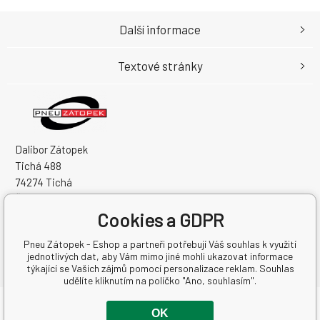
Další informace
Textové stránky
Dalibor Zátopek
Tichá 488
74274 Tichá
Česká Republika
Cookies a GDPR
IČO: 63724383
DIČ: CZ7504094994
Pneu Zátopek - Eshop a partneři potřebují Váš souhlas k využití
jednotlivých dat, aby Vám mimo jiné mohli ukazovat informace
týkající se Vašich zájmů pomocí personalizace reklam. Souhlas
udělíte kliknutím na políčko "Ano, souhlasím".
Copyright © 2026 Dalibor Zátopek
OK