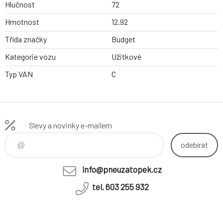
Hlučnost
72
Hmotnost
12.92
Třída značky
Budget
Kategorie vozu
Užitkové
Typ VAN
C
Slevy a novinky e-mailem
odebírat
info@pneuzatopek.cz
tel. 603 255 932