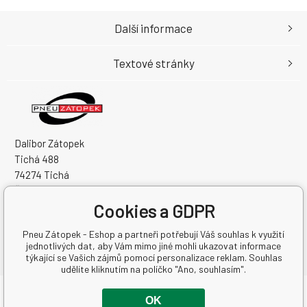
Další informace
Textové stránky
Dalibor Zátopek
Tichá 488
74274 Tichá
Česká Republika
Cookies a GDPR
IČO: 63724383
DIČ: CZ7504094994
Pneu Zátopek - Eshop a partneři potřebují Váš souhlas k využití
jednotlivých dat, aby Vám mimo jiné mohli ukazovat informace
týkající se Vašich zájmů pomocí personalizace reklam. Souhlas
udělíte kliknutím na políčko "Ano, souhlasím".
Copyright © 2026 Dalibor Zátopek
OK