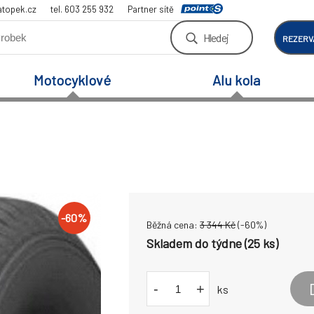
atopek.cz
tel. 603 255 932
Partner sítě
Hledej
REZERV
Motocyklové
Alu kola
-
60
%
Běžná cena:
3 344
Kč
(-
60
%)
Skladem do týdne (25 ks)
-
+
ks