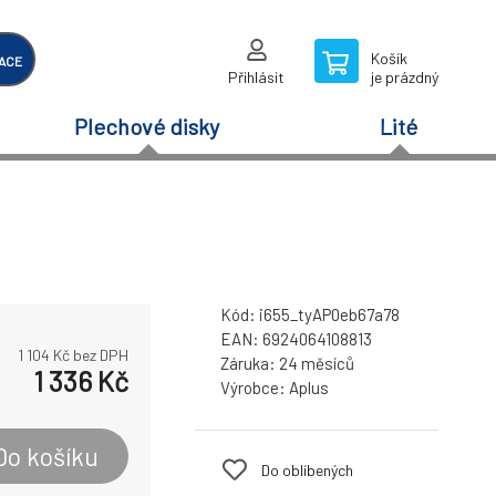
Košík
ACE
Přihlásit
je prázdný
Plechové disky
Lité
Kód:
i655_tyAP0eb67a78
EAN:
6924064108813
1 104
Kč bez DPH
Záruka:
24 měsíců
1 336
Kč
Výrobce:
Aplus
Do košíku
Do oblíbených