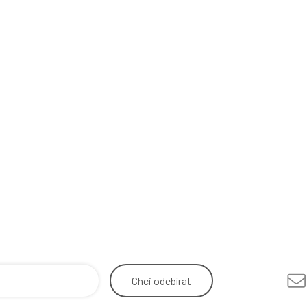
Chci
odebírat