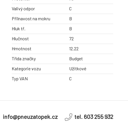
Valivý odpor
C
Přilnavost na mokru
B
Hluk tř.
B
Hlučnost
72
Hmotnost
12.22
Třída značky
Budget
Kategorie vozu
Užitkové
Typ VAN
C
info@pneuzatopek.cz
tel. 603 255 932