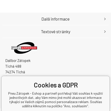
Další informace
Textové stránky
Dalibor Zátopek
Tichá 488
74274 Tichá
Česká Republika
Cookies a GDPR
IČO: 63724383
DIČ: CZ7504094994
Pneu Zátopek - Eshop a partneři potřebují Váš souhlas k využití
jednotlivých dat, aby Vám mimo jiné mohli ukazovat informace
týkající se Vašich zájmů pomocí personalizace reklam. Souhlas
udělíte kliknutím na políčko "Ano, souhlasím".