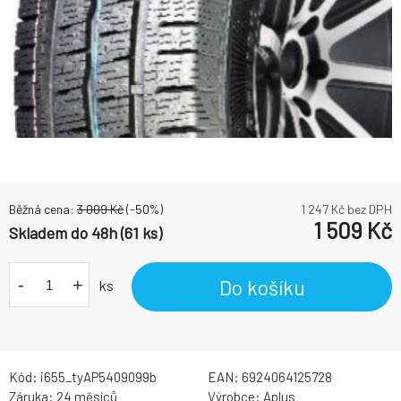
Běžná cena:
3 009
Kč
(-
50
%)
1 247
Kč bez DPH
1 509
Kč
Skladem do 48h (61 ks)
-
+
Do košíku
ks
Kód:
i655_tyAP5409099b
EAN:
6924064125728
Záruka:
24 měsíců
Výrobce:
Aplus