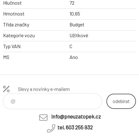
Hlučnost
72
Hmotnost
10.65
Třída značky
Budget
Kategorie vozu
Užitkové
Typ VAN
C
MS
Ano
Slevy a novinky e-mailem
odebírat
info@pneuzatopek.cz
tel. 603 255 932