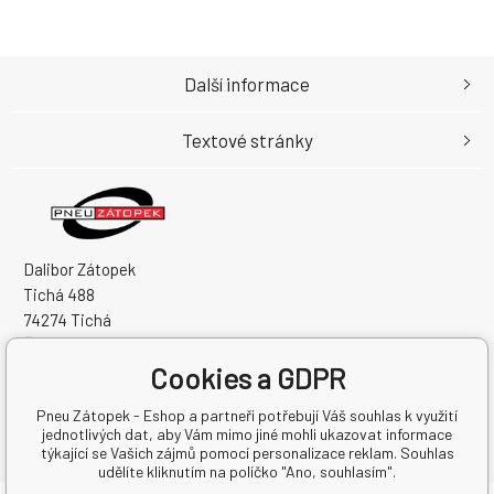
Další informace
Textové stránky
Dalibor Zátopek
Tichá 488
74274 Tichá
Česká Republika
Cookies a GDPR
IČO: 63724383
DIČ: CZ7504094994
Pneu Zátopek - Eshop a partneři potřebují Váš souhlas k využití
jednotlivých dat, aby Vám mimo jiné mohli ukazovat informace
týkající se Vašich zájmů pomocí personalizace reklam. Souhlas
udělíte kliknutím na políčko "Ano, souhlasím".