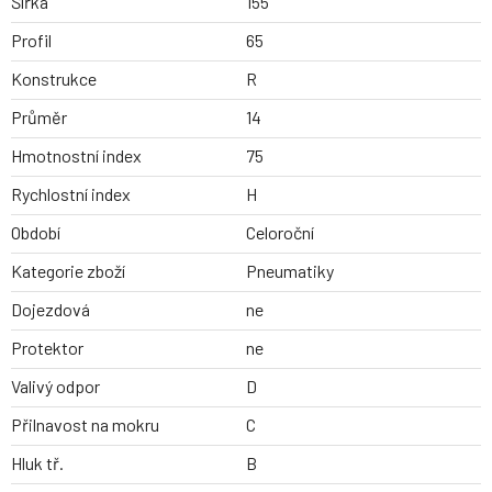
Šířka
155
Profil
65
Konstrukce
R
Průměr
14
Hmotnostní index
75
Rychlostní index
H
Období
Celoroční
Kategorie zboží
Pneumatiky
Dojezdová
ne
Protektor
ne
Valivý odpor
D
Přilnavost na mokru
C
Hluk tř.
B