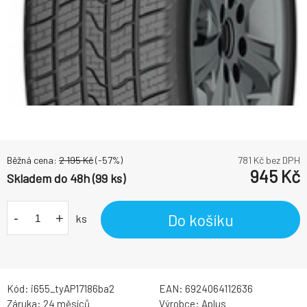
Běžná cena:
2 195
Kč
(-
57
%)
781
Kč bez DPH
945
Kč
Skladem do 48h (99 ks)
-
+
Do košíku
ks
Kód:
i655_tyAP17186ba2
EAN:
6924064112636
Záruka:
24 měsíců
Výrobce:
Aplus