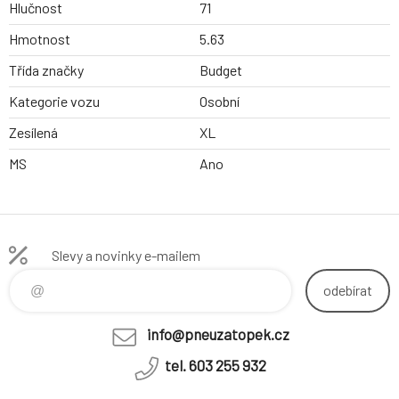
Hlučnost
71
Hmotnost
5.63
Třída značky
Budget
Kategorie vozu
Osobní
Zesílená
XL
MS
Ano
Slevy a novinky e-mailem
odebírat
info@pneuzatopek.cz
tel. 603 255 932