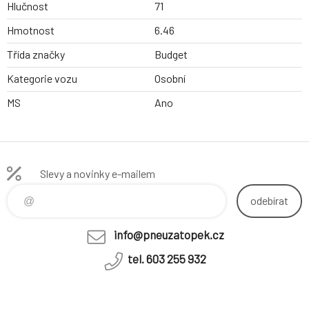
Hlučnost
71
Hmotnost
6.46
Třída značky
Budget
Kategorie vozu
Osobní
MS
Ano
Slevy a novinky e-mailem
odebírat
info@pneuzatopek.cz
tel. 603 255 932