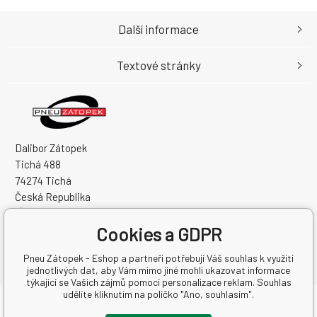
Další informace
Textové stránky
Dalibor Zátopek
Tichá 488
74274 Tichá
Česká Republika
IČO: 63724383
Cookies a GDPR
DIČ: CZ7504094994
Pneu Zátopek - Eshop a partneři potřebují Váš souhlas k využití
jednotlivých dat, aby Vám mimo jiné mohli ukazovat informace
týkající se Vašich zájmů pomocí personalizace reklam. Souhlas
udělíte kliknutím na políčko "Ano, souhlasím".
Copyright © 2026 Dalibor Zátopek