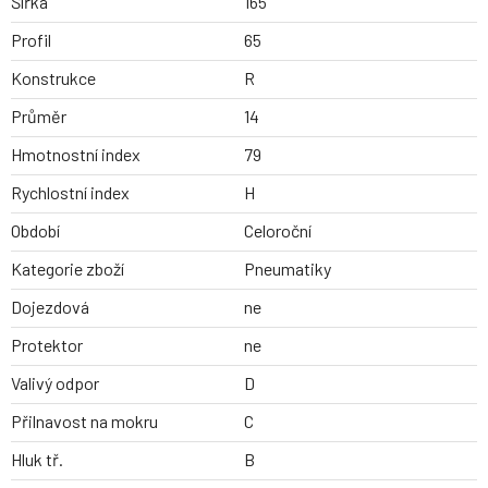
Šířka
165
Profil
65
Konstrukce
R
Průměr
14
Hmotnostní index
79
Rychlostní index
H
Období
Celoroční
Kategorie zboží
Pneumatiky
Dojezdová
ne
Protektor
ne
Valivý odpor
D
Přilnavost na mokru
C
Hluk tř.
B