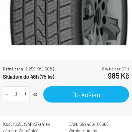
Běžná cena:
2 256
Kč
(-
56
%)
814
Kč bez DPH
985
Kč
Skladem do 48h (75 ks)
-
+
Do košíku
ks
Kód:
i655_tyAP237a41a4
EAN:
6924064116665
Záruka:
24 měsíců
Výrobce:
Aplus