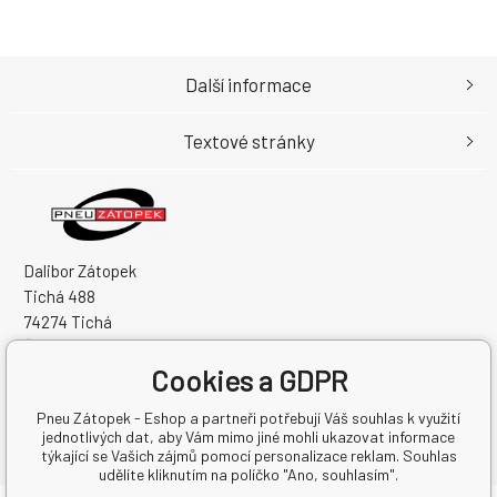
Další informace
Textové stránky
Dalibor Zátopek
Tichá 488
74274 Tichá
Česká Republika
Cookies a GDPR
IČO: 63724383
DIČ: CZ7504094994
Pneu Zátopek - Eshop a partneři potřebují Váš souhlas k využití
jednotlivých dat, aby Vám mimo jiné mohli ukazovat informace
týkající se Vašich zájmů pomocí personalizace reklam. Souhlas
udělíte kliknutím na políčko "Ano, souhlasím".