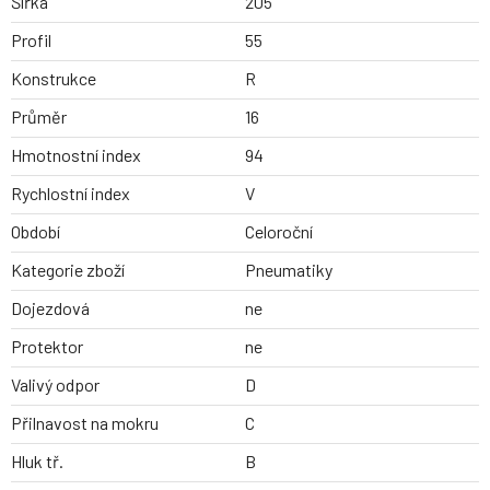
Šířka
205
Profil
55
Konstrukce
R
Průměr
16
Hmotnostní index
94
Rychlostní index
V
Období
Celoroční
Kategorie zboží
Pneumatiky
Dojezdová
ne
Protektor
ne
Valivý odpor
D
Přilnavost na mokru
C
Hluk tř.
B