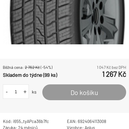
Běžná cena:
2 762
Kč
(-
54
%)
1 047
Kč bez DPH
1 267
Kč
Skladem do týdne (99 ks)
-
+
Do košíku
ks
Kód:
i655_tyAPca36b7fc
EAN:
6924064113008
Záruka:
24 měsíců
Výrobce:
Aplus