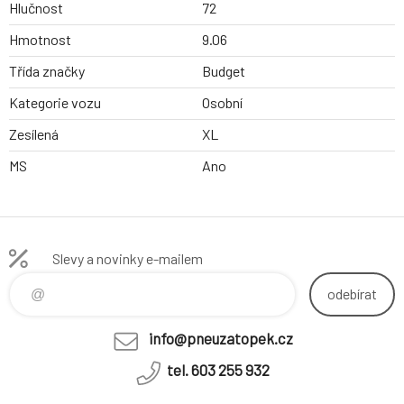
Hlučnost
72
Hmotnost
9.06
Třída značky
Budget
Kategorie vozu
Osobní
Zesílená
XL
MS
Ano
Slevy a novinky e-mailem
odebírat
info@pneuzatopek.cz
tel. 603 255 932