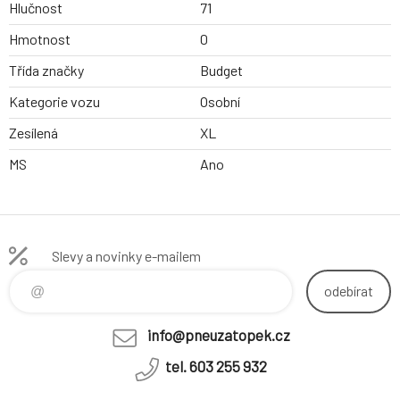
Hlučnost
71
Hmotnost
0
Třída značky
Budget
Kategorie vozu
Osobní
Zesílená
XL
MS
Ano
Slevy a novinky e-mailem
odebírat
info@pneuzatopek.cz
tel. 603 255 932