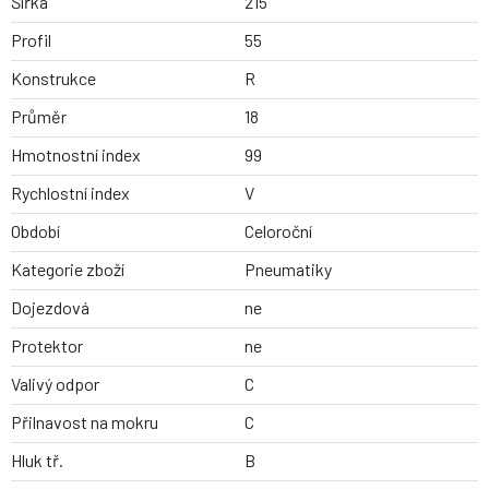
Šířka
215
Profil
55
Konstrukce
R
Průměr
18
Hmotnostní index
99
Rychlostní index
V
Období
Celoroční
Kategorie zboží
Pneumatiky
Dojezdová
ne
Protektor
ne
Valivý odpor
C
Přilnavost na mokru
C
Hluk tř.
B