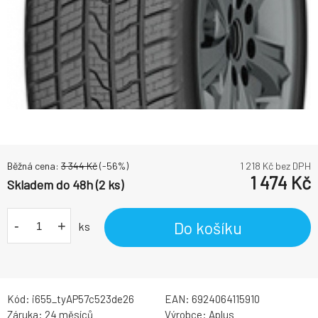
Běžná cena:
3 344
Kč
(-
56
%)
1 218
Kč bez DPH
1 474
Kč
Skladem do 48h (2 ks)
-
+
Do košíku
ks
Kód:
i655_tyAP57c523de26
EAN:
6924064115910
Záruka:
24 měsíců
Výrobce:
Aplus