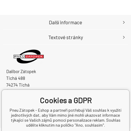
Další informace
Textové stránky
Dalibor Zátopek
Tichá 488
74274 Tichá
Česká Republika
Cookies a GDPR
IČO: 63724383
DIČ: CZ7504094994
Pneu Zátopek - Eshop a partneři potřebují Váš souhlas k využití
jednotlivých dat, aby Vám mimo jiné mohli ukazovat informace
týkající se Vašich zájmů pomocí personalizace reklam. Souhlas
udělíte kliknutím na políčko "Ano, souhlasím".