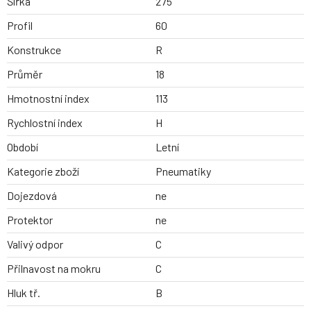
Šířka
275
Profil
60
Konstrukce
R
Průměr
18
Hmotnostní index
113
Rychlostní index
H
Období
Letní
Kategorie zboží
Pneumatiky
Dojezdová
ne
Protektor
ne
Valivý odpor
C
Přilnavost na mokru
C
Hluk tř.
B