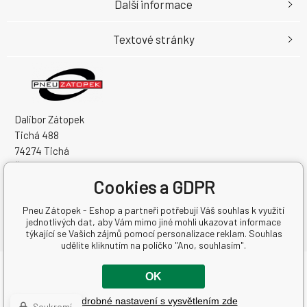
Další informace
Textové stránky
Dalibor Zátopek
Tichá 488
74274 Tichá
Česká Republika
Cookies a GDPR
IČO: 63724383
DIČ: CZ7504094994
Pneu Zátopek - Eshop a partneři potřebují Váš souhlas k využití
jednotlivých dat, aby Vám mimo jiné mohli ukazovat informace
týkající se Vašich zájmů pomocí personalizace reklam. Souhlas
udělíte kliknutím na políčko "Ano, souhlasím".
Copyright © 2026 Dalibor Zátopek
OK
Všechna práva vyhrazena.
Podrobné nastavení s vysvětlením zde
Eshopy
a
webové stránky
od
BINARGON.cz
-
Mapa stránek