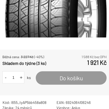
Běžná cena:
3 227
Kč
(-
40
%)
1 588
Kč bez DPH
1 921
Kč
Skladem do týdne (3 ks)
-
+
Do košíku
ks
Kód:
i655_tyAP5bb458a808
EAN:
6924064106246
Záruka:
24 měsíců
Výrobce:
Aplus