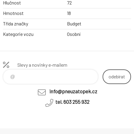
Hlučnost
72
Hmotnost
18
Třída značky
Budget
Kategorie vozu
Osobní
Slevy a novinky e-mailem
odebírat
info@pneuzatopek.cz
tel. 603 255 932