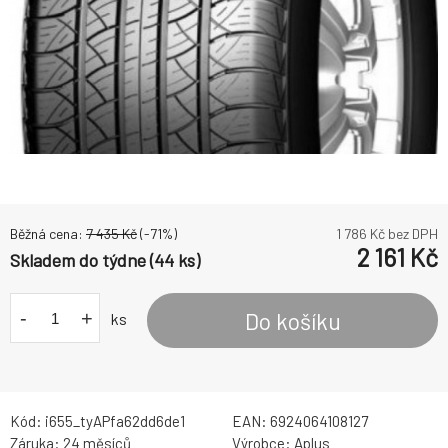
Běžná cena:
7 435
Kč
(-
71
%)
1 786
Kč bez DPH
2 161
Kč
Skladem do týdne (44 ks)
-
+
Do košíku
ks
Kód:
i655_tyAPfa62dd6de1
EAN:
6924064108127
Záruka:
24 měsíců
Výrobce:
Aplus