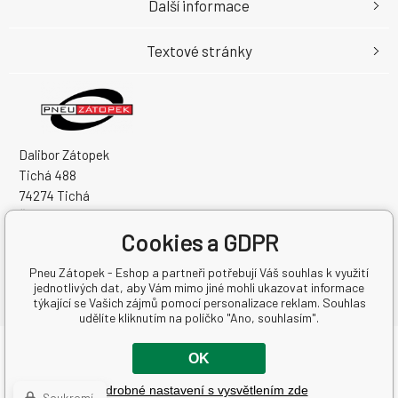
Další informace
Textové stránky
Dalibor Zátopek
Tichá 488
74274 Tichá
Česká Republika
Cookies a GDPR
IČO: 63724383
DIČ: CZ7504094994
Pneu Zátopek - Eshop a partneři potřebují Váš souhlas k využití
jednotlivých dat, aby Vám mimo jiné mohli ukazovat informace
týkající se Vašich zájmů pomocí personalizace reklam. Souhlas
udělíte kliknutím na políčko "Ano, souhlasím".
Copyright © 2026 Dalibor Zátopek
OK
Všechna práva vyhrazena.
Podrobné nastavení s vysvětlením zde
Tvorbu webové stránky
zajistil
BINARGON.cz
-
Mapa stránek