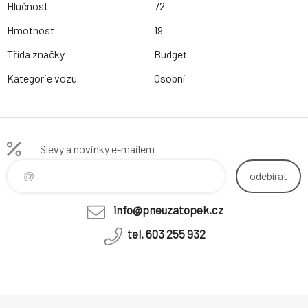
Hlučnost
72
Hmotnost
19
Třída značky
Budget
Kategorie vozu
Osobní
Slevy a novinky e-mailem
odebírat
info@pneuzatopek.cz
tel. 603 255 932