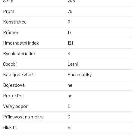
Šířka
245
Profil
75
Konstrukce
R
Průměr
17
Hmotnostní index
121
Rychlostní index
S
Období
Letní
Kategorie zboží
Pneumatiky
Dojezdová
ne
Protektor
ne
Valivý odpor
D
Přilnavost na mokru
C
Hluk tř.
B