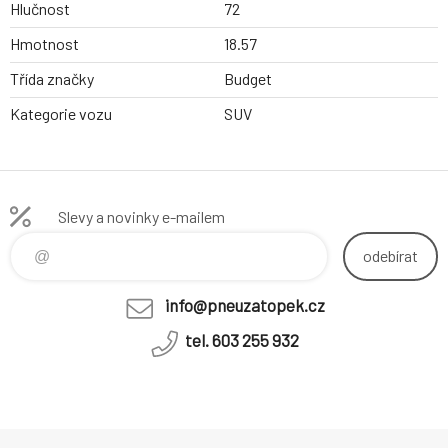
Hlučnost
72
Hmotnost
18.57
Třída značky
Budget
Kategorie vozu
SUV
Slevy a novinky e-mailem
odebírat
info@pneuzatopek.cz
tel. 603 255 932