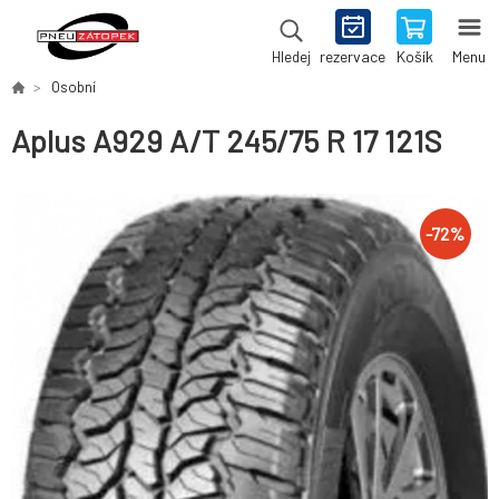
rezervace
Košík
Menu
Hledej
Osobní
Aplus A929 A/T 245/75 R 17 121S
-
72
%