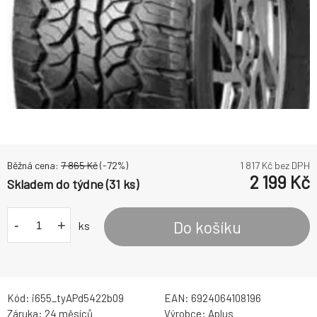
Běžná cena:
7 865
Kč
(-
72
%)
1 817
Kč bez DPH
2 199
Kč
Skladem do týdne (31 ks)
-
+
Do košíku
ks
Kód:
i655_tyAPd5422b09
EAN:
6924064108196
Záruka:
24 měsíců
Výrobce:
Aplus