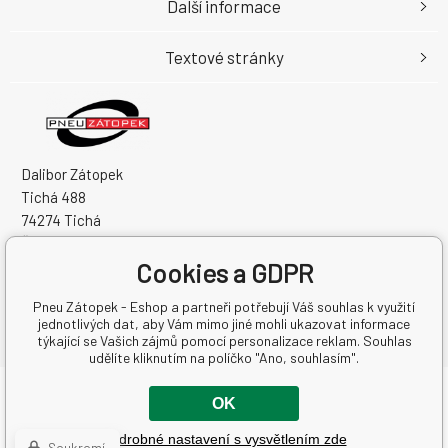
Další informace
Textové stránky
Dalibor Zátopek
Tichá 488
74274 Tichá
Česká Republika
Cookies a GDPR
IČO: 63724383
DIČ: CZ7504094994
Pneu Zátopek - Eshop a partneři potřebují Váš souhlas k využití
jednotlivých dat, aby Vám mimo jiné mohli ukazovat informace
týkající se Vašich zájmů pomocí personalizace reklam. Souhlas
udělíte kliknutím na políčko "Ano, souhlasím".
Copyright © 2026 Dalibor Zátopek
OK
Všechna práva vyhrazena.
Podrobné nastavení s vysvětlením zde
WWW stránky
dodal
BINARGON.cz
-
Mapa stránek