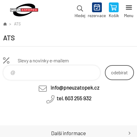
rezervace
Košík
Menu
Hledej
ATS
ATS
Slevy a novinky e-mailem
odebírat
info@pneuzatopek.cz
tel. 603 255 932
Další informace