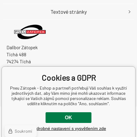
Textové stránky
Dalibor Zátopek
Tichá 488
74274 Tichá
Česká Republika
IČO: 63724383
Cookies a GDPR
DIČ: CZ7504094994
Pneu Zátopek - Eshop a partneři potřebují Váš souhlas k využití
jednotlivých dat, aby Vám mimo jiné mohli ukazovat informace
týkající se Vašich zájmů pomocí personalizace reklam. Souhlas
udělíte kliknutím na políčko "Ano, souhlasím".
Copyright © 2026 Dalibor Zátopek
OK
Všechna práva vyhrazena.
Podrobné nastavení s vysvětlením zde
Tvorba a pronájem eshopů
BINARGON.cz
-
Mapa stránek
Soukromí