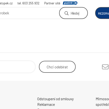
atopek.cz
tel. 603 255 932
Partner sítě
Hledej
REZERV
Chci
odebírat
Odstoupení od smlouvy
Mimosou
Reklamace
spotřebi