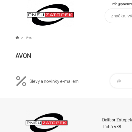
info@pneuz
Avon
AVON
Slevy a novinky e-mailem
Dalibor Zátopek
Tichá 488