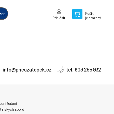
Košík
ACE
Přihlásit
je prázdný
info@pneuzatopek.cz
tel. 603 255 932
dní řešení
telských sporů