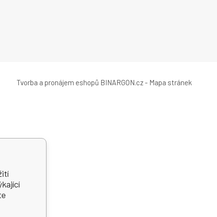
Tvorba a pronájem eshopů
BINARGON.cz
-
Mapa stránek
ití
kající
te