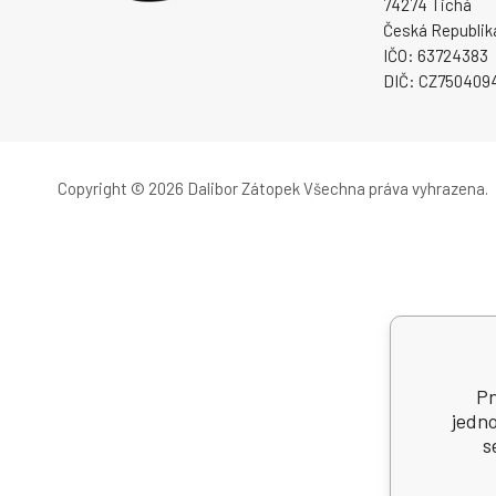
74274 Tichá
Česká Republik
IČO: 63724383
DIČ: CZ750409
Copyright © 2026 Dalibor Zátopek
Všechna práva vyhrazena.
Pn
jedno
s