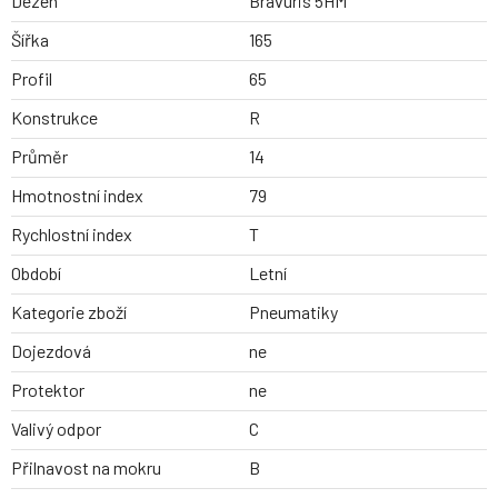
Dezen
Bravuris 5HM
Šířka
165
Profil
65
Konstrukce
R
Průměr
14
Hmotnostní index
79
Rychlostní index
T
Období
Letní
Kategorie zboží
Pneumatiky
Dojezdová
ne
Protektor
ne
Valivý odpor
C
Přilnavost na mokru
B