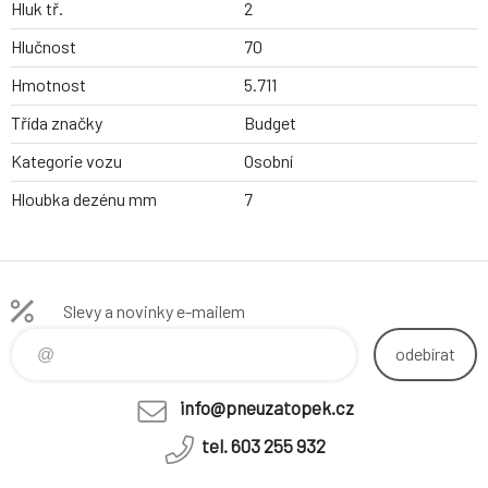
Hluk tř.
2
Hlučnost
70
Hmotnost
5.711
Třída značky
Budget
Kategorie vozu
Osobní
Hloubka dezénu mm
7
Slevy a novinky e-mailem
odebírat
info@pneuzatopek.cz
tel. 603 255 932