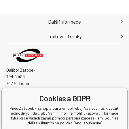
Další informace
Textové stránky
Dalibor Zátopek
Tichá 488
74274 Tichá
Česká Republika
Cookies a GDPR
IČO: 63724383
DIČ: CZ7504094994
Pneu Zátopek - Eshop a partneři potřebují Váš souhlas k využití
jednotlivých dat, aby Vám mimo jiné mohli ukazovat informace
týkající se Vašich zájmů pomocí personalizace reklam. Souhlas
udělíte kliknutím na políčko "Ano, souhlasím".