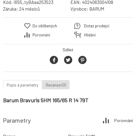
Kód:
i655_tyBAaa253523
EAN:
4024063004108
Záruka:
24 měsíců
Výrobce:
BARUM
Do oblíbených
Dotaz prodejci
Porovnání
Hlídání
Sdílet
Popis a parametry
Recenze (0)
Barum Bravuris 5HM 165/65 R 14 79T
Parametry
Porovnání