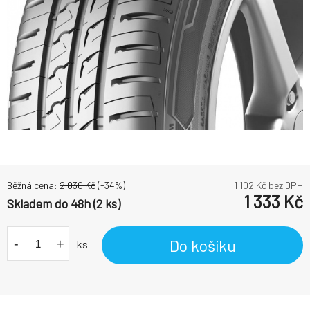
Běžná cena:
2 030
Kč
(-
34
%)
1 102
Kč bez DPH
1 333
Kč
Skladem do 48h (2 ks)
-
+
Do košíku
ks