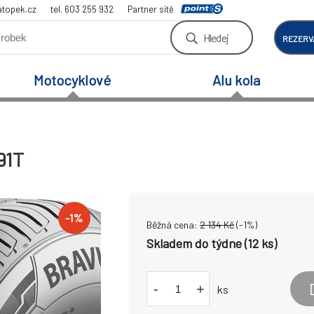
atopek.cz
tel. 603 255 932
Partner sítě
Hledej
REZERV
Motocyklové
Alu kola
91T
-
1
%
Běžná cena:
2 134
Kč
(-
1
%)
Skladem do týdne (12 ks)
-
+
ks