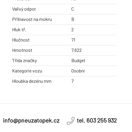
Valivý odpor
C
Přilnavost na mokru
B
Hluk tř.
2
Hlučnost
71
Hmotnost
7.622
Třída značky
Budget
Kategorie vozu
Osobní
Hloubka dezénu mm
7
info@pneuzatopek.cz
tel. 603 255 932