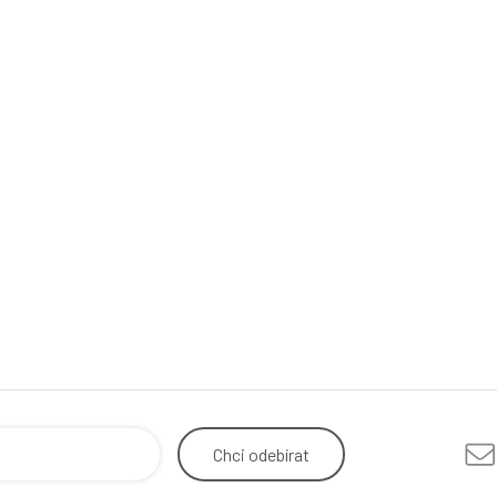
Chci
odebírat