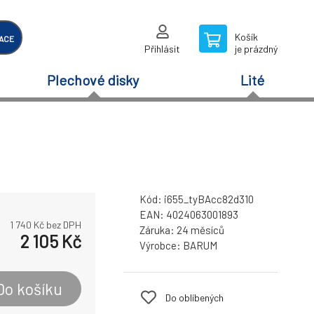
Košík
ACE
Přihlásit
je prázdný
Plechové disky
Lité
Kód:
i655_tyBAcc82d310
EAN:
4024063001893
1 740
Kč bez DPH
Záruka:
24 měsíců
2 105
Kč
Výrobce:
BARUM
Do košíku
Do oblíbených