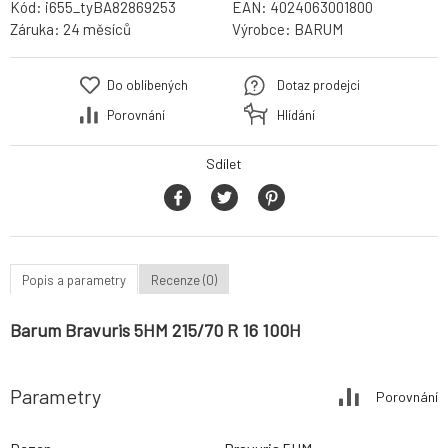
Kód:
i655_tyBA82869253
EAN:
4024063001800
Záruka:
24 měsíců
Výrobce:
BARUM
Do oblíbených
Dotaz prodejci
Porovnání
Hlídání
Sdílet
Popis a parametry
Recenze (0)
Barum Bravuris 5HM 215/70 R 16 100H
Parametry
Porovnání