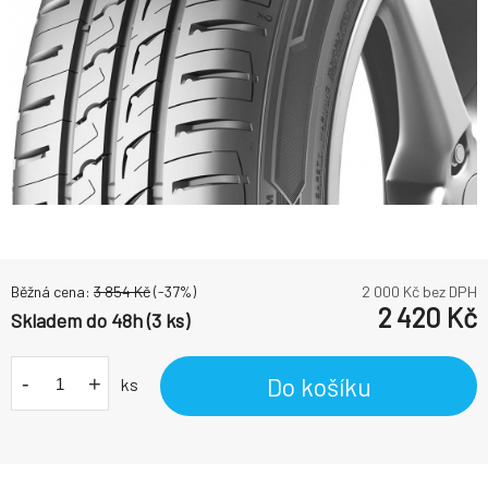
Běžná cena:
3 854
Kč
(-
37
%)
2 000
Kč bez DPH
2 420
Kč
Skladem do 48h (3 ks)
-
+
Do košíku
ks