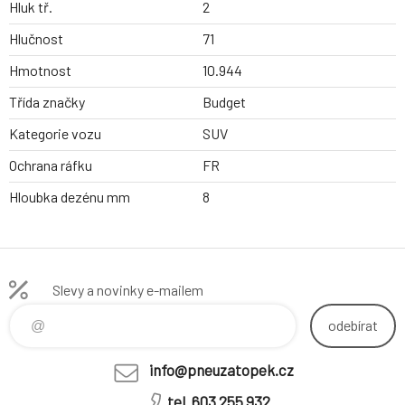
Hluk tř.
2
Hlučnost
71
Hmotnost
10.944
Třída značky
Budget
Kategorie vozu
SUV
Ochrana ráfku
FR
Hloubka dezénu mm
8
Slevy a novinky e-mailem
odebírat
info@pneuzatopek.cz
tel. 603 255 932