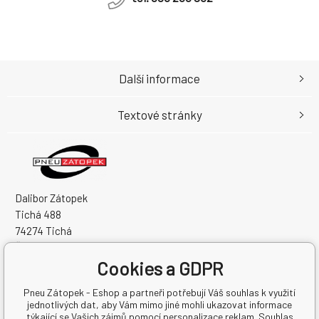
Další informace
Textové stránky
Dalibor Zátopek
Tichá 488
74274 Tichá
Česká Republika
Cookies a GDPR
IČO: 63724383
DIČ: CZ7504094994
Pneu Zátopek - Eshop a partneři potřebují Váš souhlas k využití
jednotlivých dat, aby Vám mimo jiné mohli ukazovat informace
týkající se Vašich zájmů pomocí personalizace reklam. Souhlas