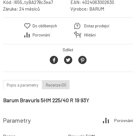
Kód:
i655_tyBA278c3ea7
EAN:
4024063002630
Záruka:
24 měsíců
Výrobce:
BARUM
Do oblíbených
Dotaz prodejci
Porovnání
Hlídání
Sdílet
Popis a parametry
Recenze (0)
Barum Bravuris 5HM 225/40 R 19 93Y
Parametry
Porovnání