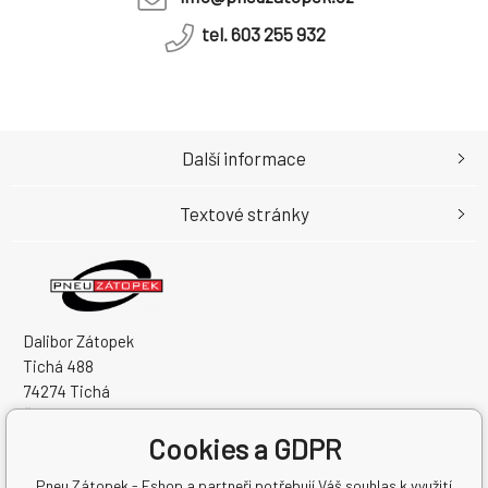
tel. 603 255 932
Další informace
Textové stránky
Dalibor Zátopek
Tichá 488
74274 Tichá
Česká Republika
Cookies a GDPR
IČO: 63724383
DIČ: CZ7504094994
Pneu Zátopek - Eshop a partneři potřebují Váš souhlas k využití