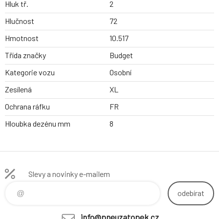
Hluk tř.
2
Hlučnost
72
Hmotnost
10.517
Třída značky
Budget
Kategorie vozu
Osobní
Zesílená
XL
Ochrana ráfku
FR
Hloubka dezénu mm
8
Slevy a novinky e-mailem
odebírat
info@pneuzatopek.cz