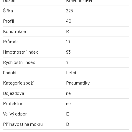
Dezen
Bravuris 5HM
Šířka
225
Profil
40
Konstrukce
R
Průměr
19
Hmotnostní index
93
Rychlostní index
Y
Období
Letní
Kategorie zboží
Pneumatiky
Dojezdová
ne
Protektor
ne
Valivý odpor
E
Přilnavost na mokru
B