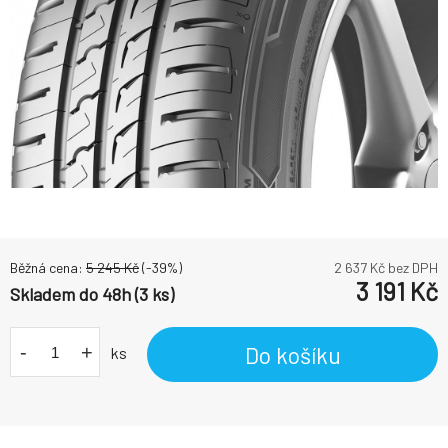
Běžná cena:
5 245
Kč
(-
39
%)
2 637
Kč bez DPH
3 191
Kč
Skladem do 48h (3 ks)
-
+
Do košíku
ks