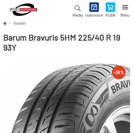
rezervace
Košík
Menu
Hledej
Osobní
Barum Bravuris 5HM 225/40 R 19
93Y
-
39
%