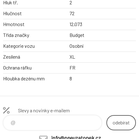
Hluk tř.
2
Hlučnost
72
Hmotnost
12.073
Třída značky
Budget
Kategorie vozu
Osobní
Zesílená
XL
Ochrana ráfku
FR
Hloubka dezénu mm
8
Slevy a novinky e-mailem
odebírat
info@pneuzatopek.cz