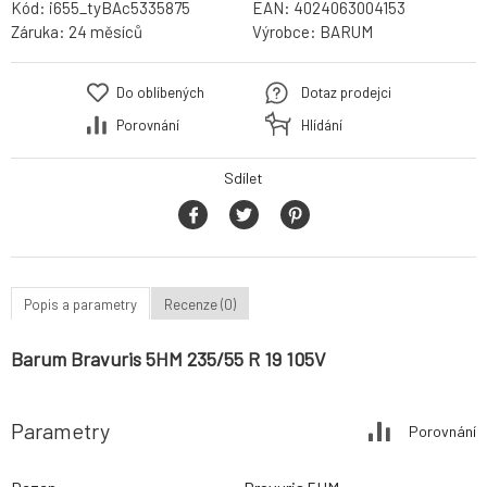
Kód:
i655_tyBAc5335875
EAN:
4024063004153
Záruka:
24 měsíců
Výrobce:
BARUM
Do oblíbených
Dotaz prodejci
Porovnání
Hlídání
Sdílet
Popis a parametry
Recenze (0)
Barum Bravuris 5HM 235/55 R 19 105V
Parametry
Porovnání