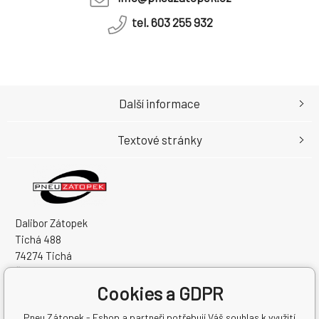
tel. 603 255 932
Další informace
Textové stránky
Dalibor Zátopek
Tichá 488
74274 Tichá
Česká Republika
Cookies a GDPR
IČO: 63724383
DIČ: CZ7504094994
Pneu Zátopek - Eshop a partneři potřebují Váš souhlas k využití