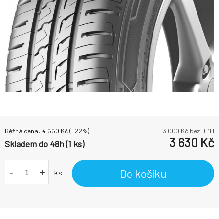
Běžná cena:
4 660
Kč
(-
22
%)
3 000
Kč bez DPH
3 630
Kč
Skladem do 48h (1 ks)
-
+
Do košíku
ks