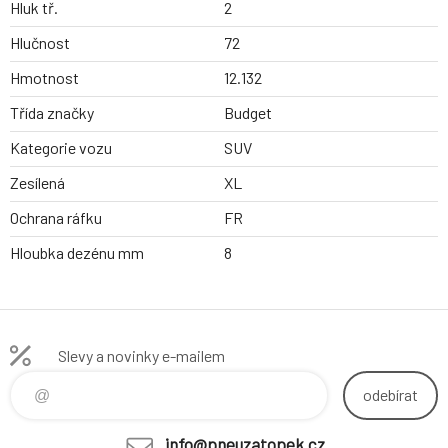
Hluk tř.
2
Hlučnost
72
Hmotnost
12.132
Třída značky
Budget
Kategorie vozu
SUV
Zesílená
XL
Ochrana ráfku
FR
Hloubka dezénu mm
8
Slevy a novinky e-mailem
odebírat
info@pneuzatopek.cz