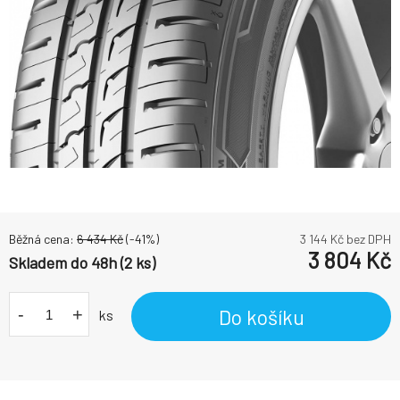
Běžná cena:
6 434
Kč
(-
41
%)
3 144
Kč bez DPH
3 804
Kč
Skladem do 48h (2 ks)
-
+
Do košíku
ks