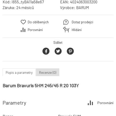
Kód:
i655_tyBA11a58e67
EAN:
4024063003200
Záruka:
24 měsíců
Výrobce:
BARUM
Do oblíbených
Dotaz prodejci
Porovnání
Hlídání
Sdílet
Popis a parametry
Recenze (0)
Barum Bravuris 5HM 245/45 R 20 103Y
Parametry
Porovnání