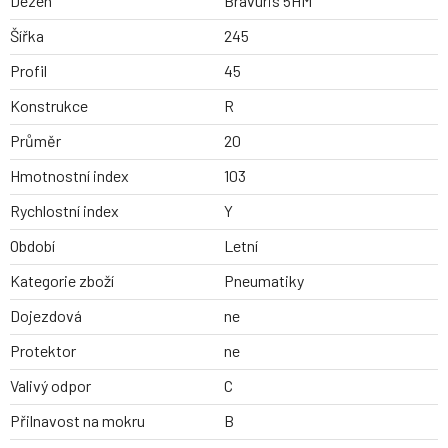
Dezen
Bravuris 5HM
Šířka
245
Profil
45
Konstrukce
R
Průměr
20
Hmotnostní index
103
Rychlostní index
Y
Období
Letní
Kategorie zboží
Pneumatiky
Dojezdová
ne
Protektor
ne
Valivý odpor
C
Přilnavost na mokru
B