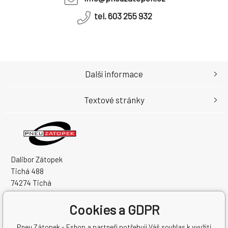
tel. 603 255 932
Další informace
Textové stránky
Dalibor Zátopek
Tichá 488
74274 Tichá
Česká Republika
Cookies a GDPR
IČO: 63724383
DIČ: CZ7504094994
Pneu Zátopek - Eshop a partneři potřebují Váš souhlas k využití