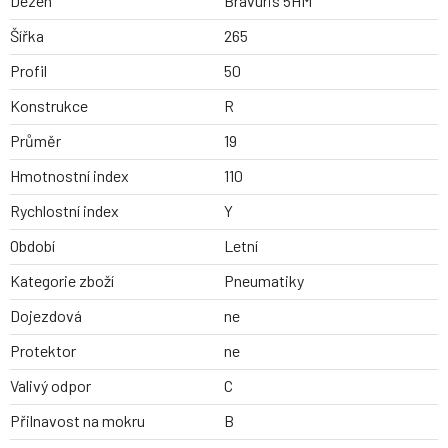
Dezen
Bravuris 5HM
Šířka
265
Profil
50
Konstrukce
R
Průměr
19
Hmotnostní index
110
Rychlostní index
Y
Období
Letní
Kategorie zboží
Pneumatiky
Dojezdová
ne
Protektor
ne
Valivý odpor
C
Přilnavost na mokru
B