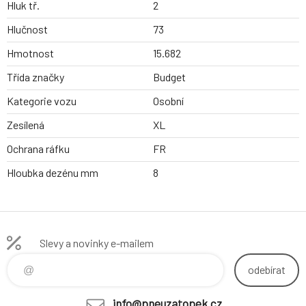
Hluk tř.
2
Hlučnost
73
Hmotnost
15.682
Třída značky
Budget
Kategorie vozu
Osobní
Zesílená
XL
Ochrana ráfku
FR
Hloubka dezénu mm
8
Slevy a novinky e-mailem
odebírat
info@pneuzatopek.cz