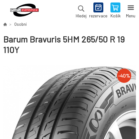
rezervace
Košík
Menu
Hledej
Osobní
Barum Bravuris 5HM 265/50 R 19
110Y
-
40
%