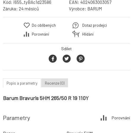
Kód:
i655_tyBAc1d23586
EAN:
4024063003057
Záruka:
24 měsíců
Výrobce:
BARUM
Do oblíbených
Dotaz prodejci
Porovnání
Hlídání
Sdílet
Popis a parametry
Recenze (0)
Barum Bravuris 5HM 265/50 R 19 110Y
Parametry
Porovnání