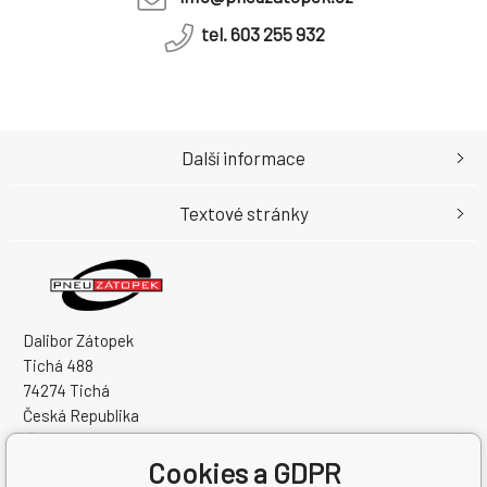
tel. 603 255 932
Další informace
Textové stránky
Dalibor Zátopek
Tichá 488
74274 Tichá
Česká Republika
IČO: 63724383
Cookies a GDPR
DIČ: CZ7504094994