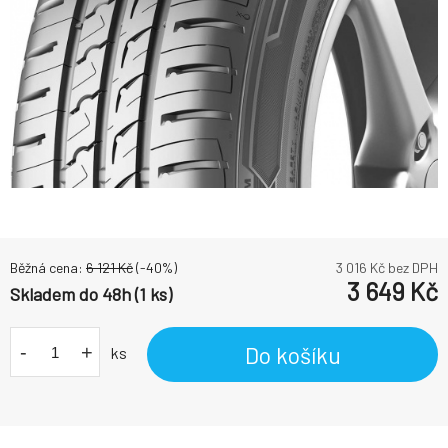
Běžná cena:
6 121
Kč
(-
40
%)
3 016
Kč bez DPH
3 649
Kč
Skladem do 48h (1 ks)
-
+
Do košíku
ks