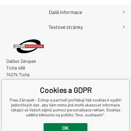
Další informace
Textové stránky
Dalibor Zátopek
Tichá 488
74274 Tichá
Česká Republika
Cookies a GDPR
IČO: 63724383
DIČ: CZ7504094994
Pneu Zátopek - Eshop a partneři potřebují Váš souhlas k využití
jednotlivých dat, aby Vám mimo jiné mohli ukazovat informace
týkající se Vašich zájmů pomocí personalizace reklam. Souhlas
udělíte kliknutím na políčko "Ano, souhlasím".
Copyright © 2026 Dalibor Zátopek
OK