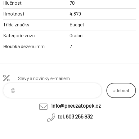
Hlučnost
70
Hmotnost
4.879
Třída značky
Budget
Kategorie vozu
Osobní
Hloubka dezénu mm
7
Slevy a novinky e-mailem
odebírat
info@pneuzatopek.cz
tel. 603 255 932