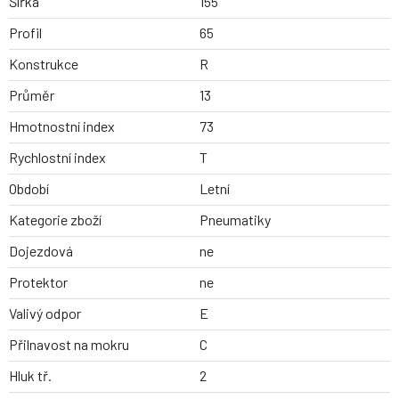
Šířka
155
Profil
65
Konstrukce
R
Průměr
13
Hmotnostní index
73
Rychlostní index
T
Období
Letní
Kategorie zboží
Pneumatiky
Dojezdová
ne
Protektor
ne
Valivý odpor
E
Přilnavost na mokru
C
Hluk tř.
2