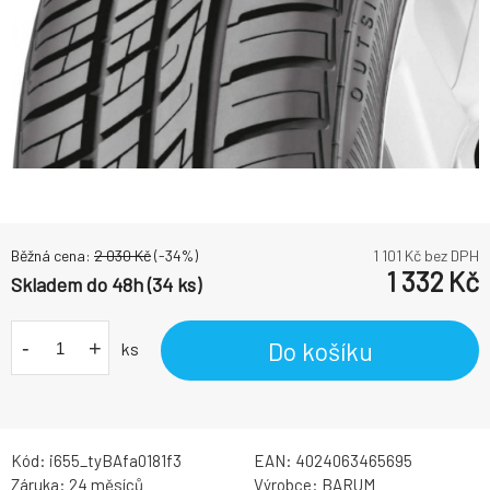
Běžná cena:
2 030
Kč
(-
34
%)
1 101
Kč bez DPH
1 332
Kč
Skladem do 48h (34 ks)
-
+
Do košíku
ks
Kód:
i655_tyBAfa0181f3
EAN:
4024063465695
Záruka:
24 měsíců
Výrobce:
BARUM