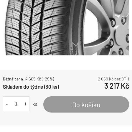
Běžná cena:
4 505
Kč
(-
29
%)
2 659
Kč bez DPH
3 217
Kč
Skladem do týdne (30 ks)
-
+
Do košíku
ks