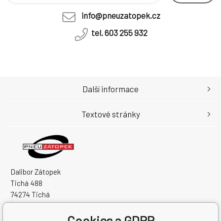
info@pneuzatopek.cz
tel. 603 255 932
Další informace
Textové stránky
Dalibor Zátopek
Tichá 488
74274 Tichá
Česká Republika
Cookies a GDPR
IČO: 63724383