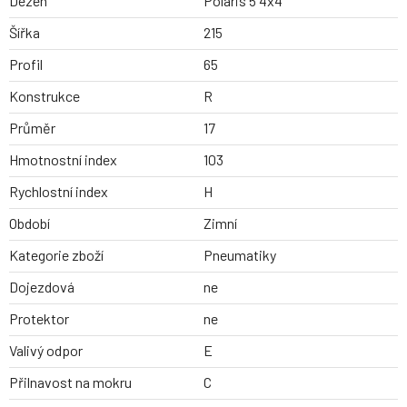
Dezen
Polaris 5 4x4
Šířka
215
Profil
65
Konstrukce
R
Průměr
17
Hmotnostní index
103
Rychlostní index
H
Období
Zimní
Kategorie zboží
Pneumatiky
Dojezdová
ne
Protektor
ne
Valivý odpor
E
Přilnavost na mokru
C