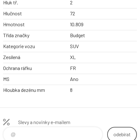
Hluk tř.
2
Hlučnost
72
Hmotnost
10.809
Třída značky
Budget
Kategorie vozu
SUV
Zesílená
XL
Ochrana ráfku
FR
MS
Ano
Hloubka dezénu mm
8
Slevy a novinky e-mailem
odebírat