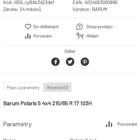
Kód:
i655_tyBAb3d23def
EAN:
4024063000896
Záruka:
24 měsíců
Výrobce:
BARUM
Do oblíbených
Dotaz prodejci
Porovnání
Hlídání
Sdílet
Popis a parametry
Recenze (0)
Barum Polaris 5 4x4 215/65 R 17 103H
Parametry
Porovnání