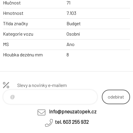
Hlučnost
71
Hmotnost
7.103
Třída značky
Budget
Kategorie vozu
Osobní
MS
Ano
Hloubka dezénu mm
8
Slevy a novinky e-mailem
odebírat
info@pneuzatopek.cz
tel. 603 255 932