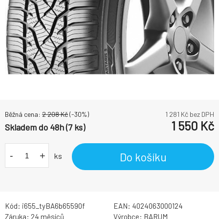
Běžná cena:
2 208
Kč
(-
30
%)
1 281
Kč bez DPH
1 550
Kč
Skladem do 48h (7 ks)
-
+
Do košíku
ks
Kód:
i655_tyBA6b65590f
EAN:
4024063000124
Záruka:
24 měsíců
Výrobce:
BARUM