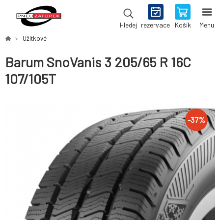
rezervace
Košík
Menu
Hledej
Užitkové
Barum SnoVanis 3 205/65 R 16C
107/105T
-
37
%