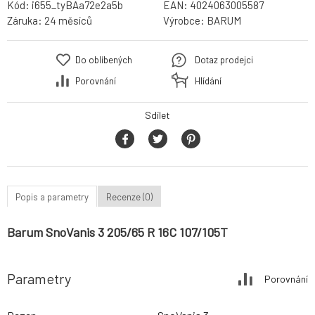
Kód:
i655_tyBAa72e2a5b
EAN:
4024063005587
Záruka:
24 měsíců
Výrobce:
BARUM
Do oblíbených
Dotaz prodejci
Porovnání
Hlídání
Sdílet
Popis a parametry
Recenze (0)
Barum SnoVanis 3 205/65 R 16C 107/105T
Parametry
Porovnání