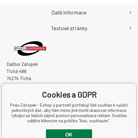
Další informace
Textové stránky
Dalibor Zátopek
Tichá 488
74274 Tichá
Česká Republika
Cookies a GDPR
IČO: 63724383
DIČ: CZ7504094994
Pneu Zátopek - Eshop a partneři potřebují Váš souhlas k využití
jednotlivých dat, aby Vám mimo jiné mohli ukazovat informace
týkající se Vašich zájmů pomocí personalizace reklam. Souhlas
udělíte kliknutím na políčko "Ano, souhlasím".
Copyright © 2026 Dalibor Zátopek
OK