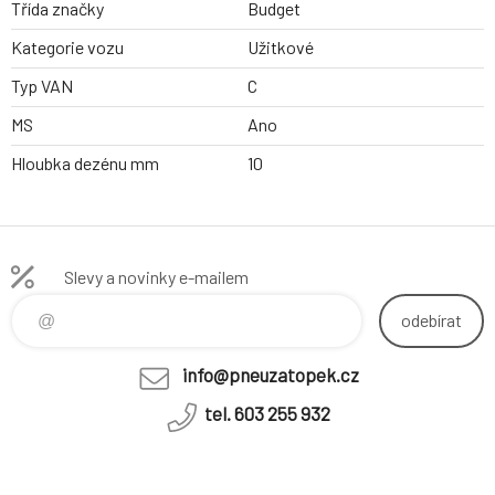
Třída značky
Budget
Kategorie vozu
Užitkové
Typ VAN
C
MS
Ano
Hloubka dezénu mm
10
Slevy a novinky e-mailem
odebírat
info@pneuzatopek.cz
tel. 603 255 932