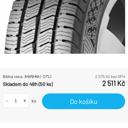
Běžná cena:
3 972
Kč
(-
37
%)
2 075
Kč bez DPH
2 511
Kč
Skladem do 48h (50 ks)
-
+
Do košíku
ks