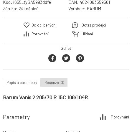
Kód:
i655_tyBA5993ddfe
EAN:
4024063559561
Záruka:
24 měsíců
Výrobce:
BARUM
Do oblíbených
Dotaz prodejci
Porovnání
Hlídání
Sdílet
Popis a parametry
Recenze (0)
Barum Vanis 2 205/70 R 15C 106/104R
Parametry
Porovnání