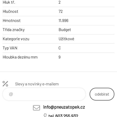
Hluk tř.
2
Hlučnost
72
Hmotnost
11.996
Třída značky
Budget
Kategorie vozu
Užitkové
Typ VAN
C
Hloubka dezénu mm
9
Slevy a novinky e-mailem
odebírat
info@pneuzatopek.cz
tel. 603 255 932