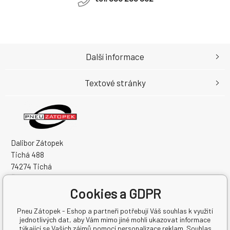
Další informace
Textové stránky
Dalibor Zátopek
Tichá 488
74274 Tichá
Česká Republika
Cookies a GDPR
IČO: 63724383
DIČ: CZ7504094994
Pneu Zátopek - Eshop a partneři potřebují Váš souhlas k využití
jednotlivých dat, aby Vám mimo jiné mohli ukazovat informace
týkající se Vašich zájmů pomocí personalizace reklam. Souhlas