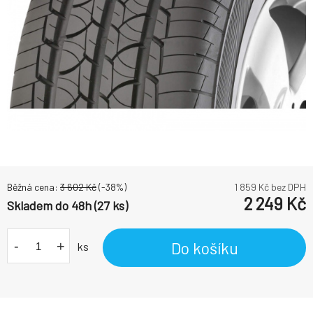
Běžná cena:
3 602
Kč
(-
38
%)
1 859
Kč bez DPH
2 249
Kč
Skladem do 48h (27 ks)
-
+
Do košíku
ks