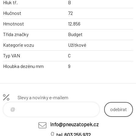
Hluk tř.
B
Hlučnost
72
Hmotnost
12.856
Třída značky
Budget
Kategorie vozu
Užitkové
Typ VAN
C
Hloubka dezénu mm
9
Slevy a novinky e-mailem
odebírat
info@pneuzatopek.cz
tel. 603 255 932