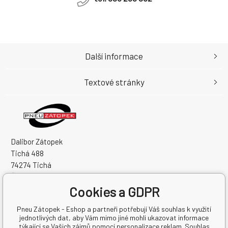
Další informace
Textové stránky
Dalibor Zátopek
Tichá 488
74274 Tichá
Česká Republika
Cookies a GDPR
IČO: 63724383
DIČ: CZ7504094994
Pneu Zátopek - Eshop a partneři potřebují Váš souhlas k využití
jednotlivých dat, aby Vám mimo jiné mohli ukazovat informace
týkající se Vašich zájmů pomocí personalizace reklam. Souhlas