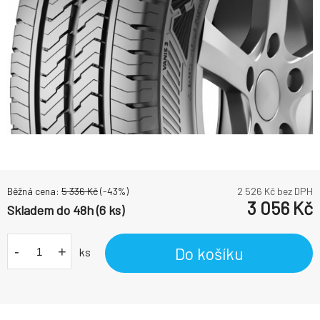
Běžná cena:
5 336
Kč
(-
43
%)
2 526
Kč bez DPH
3 056
Kč
Skladem do 48h (6 ks)
-
+
Do košíku
ks