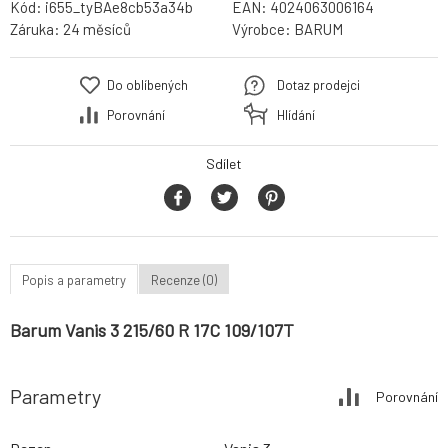
Kód:
i655_tyBAe8cb53a34b
EAN:
4024063006164
Záruka:
24 měsíců
Výrobce:
BARUM
Do oblíbených
Dotaz prodejci
Porovnání
Hlídání
Sdílet
Popis a parametry
Recenze (0)
Barum Vanis 3 215/60 R 17C 109/107T
Parametry
Porovnání