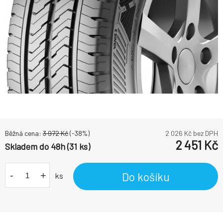
Běžná cena:
3 972
Kč
(-
38
%)
2 026
Kč bez DPH
2 451
Kč
Skladem do 48h (31 ks)
-
+
Do košíku
ks