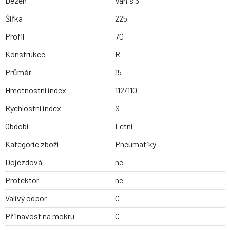
Dezen
Vanis 3
Šířka
225
Profil
70
Konstrukce
R
Průměr
15
Hmotnostní index
112/110
Rychlostní index
S
Období
Letní
Kategorie zboží
Pneumatiky
Dojezdová
ne
Protektor
ne
Valivý odpor
C
Přilnavost na mokru
C