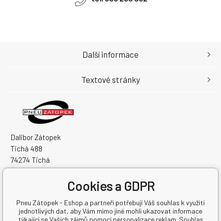
Další informace
Textové stránky
Dalibor Zátopek
Tichá 488
74274 Tichá
Česká Republika
Cookies a GDPR
IČO: 63724383
DIČ: CZ7504094994
Pneu Zátopek - Eshop a partneři potřebují Váš souhlas k využití
jednotlivých dat, aby Vám mimo jiné mohli ukazovat informace
týkající se Vašich zájmů pomocí personalizace reklam. Souhlas