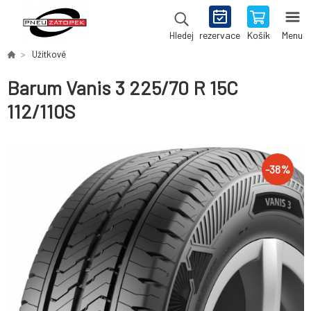
rezervace
Košík
Menu
Hledej
Užitkové
Barum Vanis 3 225/70 R 15C
112/110S
-
38
%