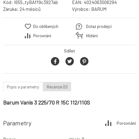
Kód:
i655_tyBAff9c3927ab
EAN:
4024063006294
Záruka:
24 měsíců
Výrobce:
BARUM
Do oblíbených
Dotaz prodejci
Porovnání
Hlídání
Sdílet
Popis a parametry
Recenze (0)
Barum Vanis 3 225/70 R 15C 112/110S
Parametry
Porovnání