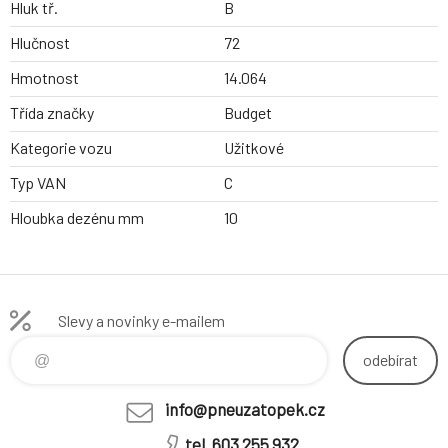
Hluk tř.
B
Hlučnost
72
Hmotnost
14.064
Třída značky
Budget
Kategorie vozu
Užitkové
Typ VAN
C
Hloubka dezénu mm
10
Slevy a novinky e-mailem
odebírat
info@pneuzatopek.cz
tel. 603 255 932