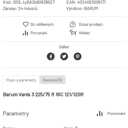
Kód:
i655_tyBA2b80838627
EAN:
4024063006171
Záruka:
24 měsíců
Výrobce:
BARUM
Do oblíbených
Dotaz prodejci
Porovnání
Hlídání
Sdílet
Popis a parametry
Recenze (0)
Barum Vanis 3 225/75 R 16C 121/120R
Parametry
Porovnání