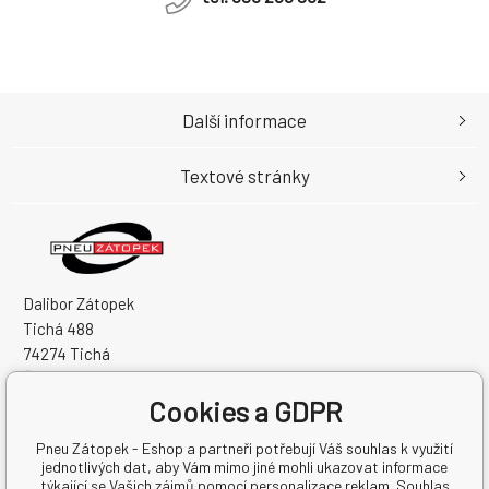
Další informace
Textové stránky
Dalibor Zátopek
Tichá 488
74274 Tichá
Česká Republika
Cookies a GDPR
IČO: 63724383
DIČ: CZ7504094994
Pneu Zátopek - Eshop a partneři potřebují Váš souhlas k využití
jednotlivých dat, aby Vám mimo jiné mohli ukazovat informace
týkající se Vašich zájmů pomocí personalizace reklam. Souhlas