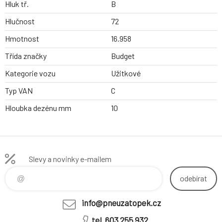
Hluk tř.
B
Hlučnost
72
Hmotnost
16.958
Třída značky
Budget
Kategorie vozu
Užitkové
Typ VAN
C
Hloubka dezénu mm
10
Slevy a novinky e-mailem
odebírat
info@pneuzatopek.cz
tel. 603 255 932