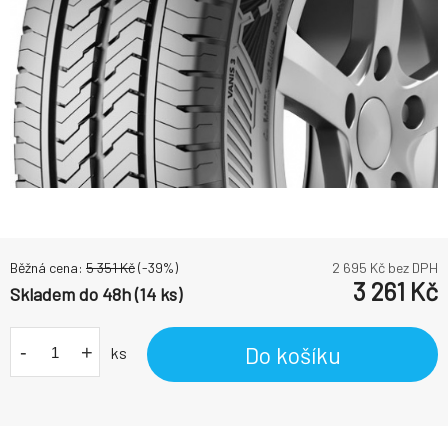
Běžná cena:
5 351
Kč
(-
39
%)
2 695
Kč bez DPH
3 261
Kč
Skladem do 48h (14 ks)
-
+
Do košíku
ks