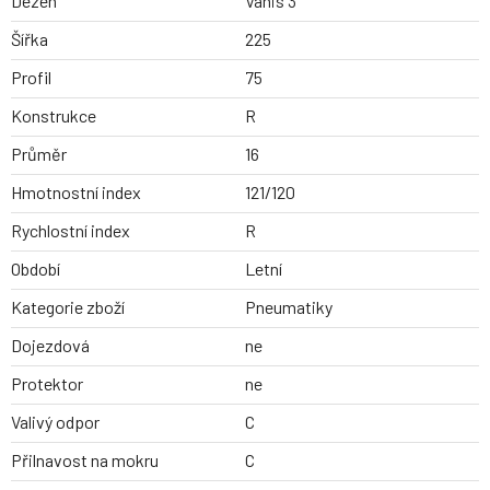
Dezen
Vanis 3
Šířka
225
Profil
75
Konstrukce
R
Průměr
16
Hmotnostní index
121/120
Rychlostní index
R
Období
Letní
Kategorie zboží
Pneumatiky
Dojezdová
ne
Protektor
ne
Valivý odpor
C
Přilnavost na mokru
C