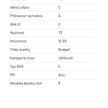
Valivý odpor
C
Přilnavost na mokru
A
Hluk tř.
2
Hlučnost
73
Hmotnost
12.59
Třída značky
Budget
Kategorie vozu
Užitkové
Typ VAN
C
MS
Ano
Hloubka dezénu mm
8