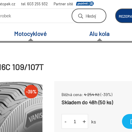
atopek.cz
tel. 603 255 932
Partner sítě
Hledej
REZERV
Motocyklové
Alu kola
16C 109/107T
-
39
%
Běžná cena:
4 254
Kč
(-
39
%)
Skladem do 48h (50 ks)
-
+
ks