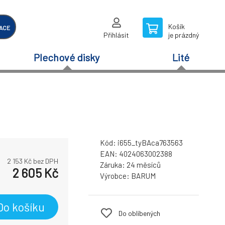
Košík
ACE
Přihlásit
je prázdný
Plechové disky
Lité
Kód:
i655_tyBAca763563
EAN:
4024063002388
2 153
Kč bez DPH
Záruka:
24 měsíců
2 605
Kč
Výrobce:
BARUM
Do košíku
Do oblíbených