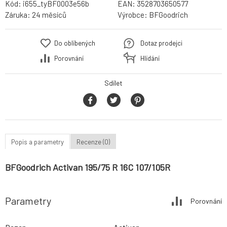
Kód:
i655_tyBF0003e56b
EAN:
3528703650577
Záruka:
24 měsíců
Výrobce:
BFGoodrich
Do oblíbených
Dotaz prodejci
Porovnání
Hlídání
Sdílet
Popis a parametry
Recenze (0)
BFGoodrich Activan 195/75 R 16C 107/105R
Parametry
Porovnání