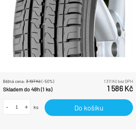
Běžná cena:
3 197
Kč
(-
50
%)
1 311
Kč bez DPH
1 586
Kč
Skladem do 48h (1 ks)
-
+
Do košíku
ks