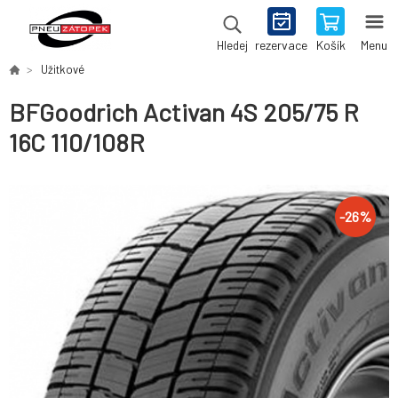
rezervace
Košík
Menu
Hledej
Užitkové
BFGoodrich Activan 4S 205/75 R
16C 110/108R
-
26
%