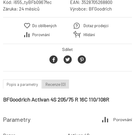
Kód:
i655_tyBFb0967fec
EAN:
3528705268800
Záruka:
24 měsíců
Výrobce:
BFGoodrich
Do oblíbených
Dotaz prodejci
Porovnání
Hlídání
Sdílet
Popis a parametry
Recenze (0)
BFGoodrich Activan 4S 205/75 R 16C 110/108R
Parametry
Porovnání