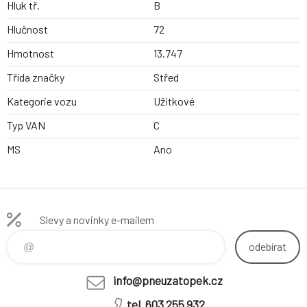
Hluk tř.
B
Hlučnost
72
Hmotnost
13.747
Třída značky
Střed
Kategorie vozu
Užitkové
Typ VAN
C
MS
Ano
Slevy a novinky e-mailem
odebírat
info@pneuzatopek.cz
tel. 603 255 932