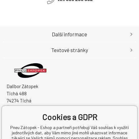
Další informace
Textové stránky
Dalibor Zátopek
Tichá 488
74274 Tichá
Česká Republika
Cookies a GDPR
IČO: 63724383
DIČ: CZ7504094994
Pneu Zátopek - Eshop a partneři potřebují Váš souhlas k využití
jednotlivých dat, aby Vám mimo jiné mohli ukazovat informace
týkající se Vašich zájmů pomocí personalizace reklam. Souhlas