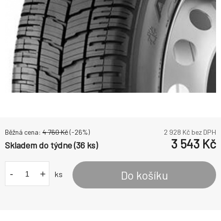
Běžná cena:
4 760
Kč
(-
26
%)
2 928
Kč bez DPH
3 543
Kč
Skladem do týdne (36 ks)
-
+
Do košíku
ks