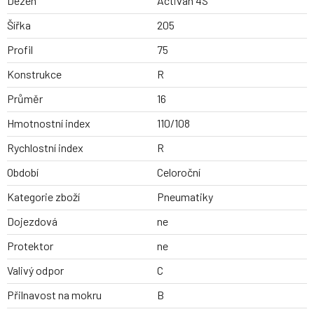
Dezen
Activan 4S
Šířka
205
Profil
75
Konstrukce
R
Průměr
16
Hmotnostní index
110/108
Rychlostní index
R
Období
Celoroční
Kategorie zboží
Pneumatiky
Dojezdová
ne
Protektor
ne
Valivý odpor
C
Přilnavost na mokru
B