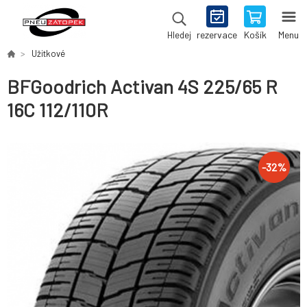
rezervace
Košík
Menu
Hledej
Užitkové
BFGoodrich Activan 4S 225/65 R
16C 112/110R
-
32
%