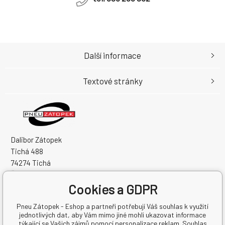
Další informace
Textové stránky
Dalibor Zátopek
Tichá 488
74274 Tichá
Česká Republika
Cookies a GDPR
IČO: 63724383
DIČ: CZ7504094994
Pneu Zátopek - Eshop a partneři potřebují Váš souhlas k využití
jednotlivých dat, aby Vám mimo jiné mohli ukazovat informace
týkající se Vašich zájmů pomocí personalizace reklam. Souhlas