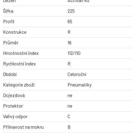
Dezen
Activan 4S
Šířka
225
Profil
65
Konstrukce
R
Průměr
16
Hmotnostní index
112/110
Rychlostní index
R
Období
Celoroční
Kategorie zboží
Pneumatiky
Dojezdová
ne
Protektor
ne
Valivý odpor
C
Přilnavost na mokru
B