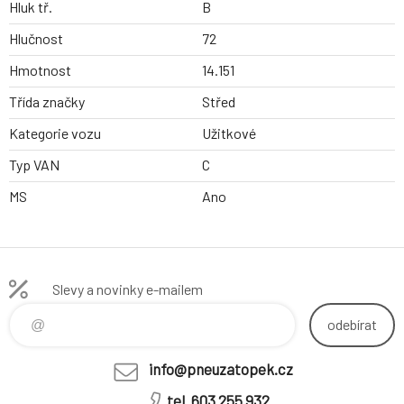
Hluk tř.
B
Hlučnost
72
Hmotnost
14.151
Třída značky
Střed
Kategorie vozu
Užitkové
Typ VAN
C
MS
Ano
Slevy a novinky e-mailem
odebírat
info@pneuzatopek.cz
tel. 603 255 932