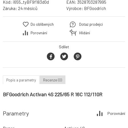
Kód:
i655_tyBF9f183d0d
EAN:
3528703287995
Záruka:
24 měsíců
Výrobce:
BFGoodrich
Do oblíbených
Dotaz prodejci
Porovnání
Hlídání
Sdílet
Popis a parametry
Recenze (0)
BFGoodrich Activan 4S 225/65 R 16C 112/110R
Parametry
Porovnání