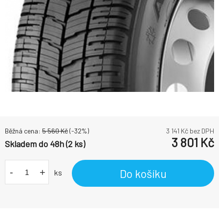
Běžná cena:
5 560
Kč
(-
32
%)
3 141
Kč bez DPH
3 801
Kč
Skladem do 48h (2 ks)
-
+
Do košíku
ks