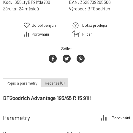
Kód:
i655_tyBF91fda700
EAN:
3528709205306
Záruka:
24 měsíců
Výrobce:
BFGoodrich
Do oblíbených
Dotaz prodejci
Porovnání
Hlídání
Sdílet
Popis a parametry
Recenze (0)
BFGoodrich Advantage 195/65 R 15 91H
Parametry
Porovnání