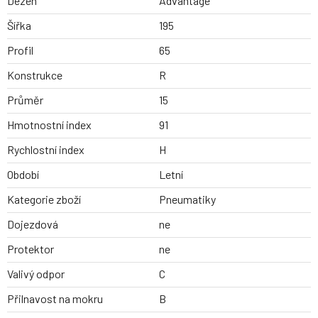
Dezen
Advantage
Šířka
195
Profil
65
Konstrukce
R
Průměr
15
Hmotnostní index
91
Rychlostní index
H
Období
Letní
Kategorie zboží
Pneumatiky
Dojezdová
ne
Protektor
ne
Valivý odpor
C
Přilnavost na mokru
B