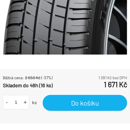
Běžná cena:
2 650
Kč
(-
37
%)
1 381
Kč bez DPH
1 671
Kč
Skladem do 48h (16 ks)
-
+
Do košíku
ks