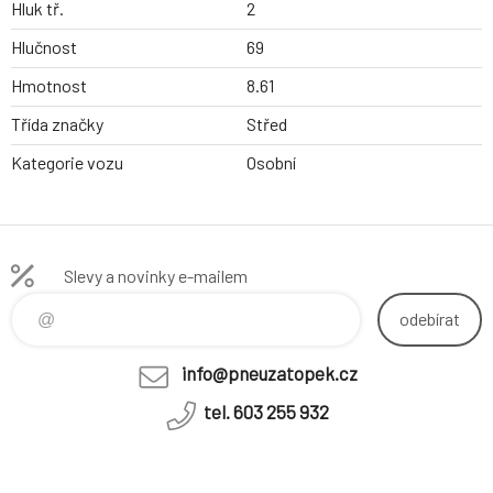
Hluk tř.
2
Hlučnost
69
Hmotnost
8.61
Třída značky
Střed
Kategorie vozu
Osobní
Slevy a novinky e-mailem
odebírat
info@pneuzatopek.cz
tel. 603 255 932