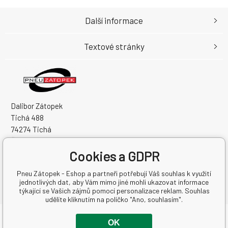
Další informace
Textové stránky
Dalibor Zátopek
Tichá 488
74274 Tichá
Česká Republika
Cookies a GDPR
IČO: 63724383
DIČ: CZ7504094994
Pneu Zátopek - Eshop a partneři potřebují Váš souhlas k využití
jednotlivých dat, aby Vám mimo jiné mohli ukazovat informace
týkající se Vašich zájmů pomocí personalizace reklam. Souhlas
udělíte kliknutím na políčko "Ano, souhlasím".
Copyright © 2026 Dalibor Zátopek
OK