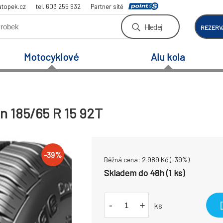
atopek.cz
tel. 603 255 932
Partner sítě
Hledej
REZERV
Motocyklové
Alu kola
n 185/65 R 15 92T
-
39
%
Běžná cena:
2 989
Kč
(-
39
%)
Skladem do 48h (1 ks)
-
+
ks