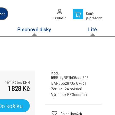
Košík
ACE
Přihlásit
je prázdný
Plechové disky
Lité
Kód:
i655_tyBF7b06aaa898
1 511
Kč bez DPH
EAN:
3528705167431
1 828
Kč
Záruka:
24 měsíců
Výrobce:
BFGoodrich
Do košíku
Do oblíbených