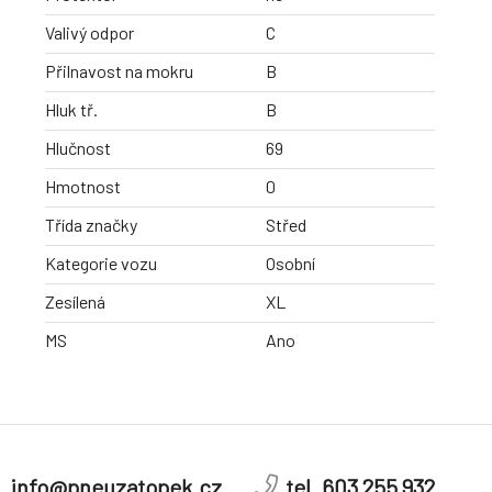
Valivý odpor
C
Přilnavost na mokru
B
Hluk tř.
B
Hlučnost
69
Hmotnost
0
Třída značky
Střed
Kategorie vozu
Osobní
Zesílená
XL
MS
Ano
info@pneuzatopek.cz
tel. 603 255 932