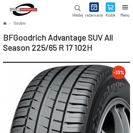
rezervace
Košík
Menu
Hledej
Osobní
BFGoodrich Advantage SUV All
Season 225/65 R 17 102H
-
33
%