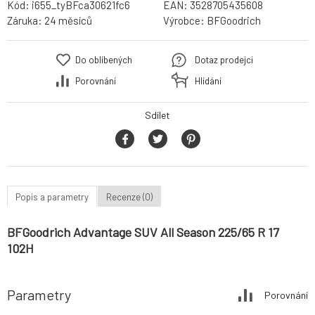
Kód:
i655_tyBFca30621fc6
EAN:
3528705435608
Záruka:
24 měsíců
Výrobce:
BFGoodrich
Do oblíbených
Dotaz prodejci
Porovnání
Hlídání
Sdílet
Popis a parametry
Recenze (0)
BFGoodrich Advantage SUV All Season 225/65 R 17
102H
Parametry
Porovnání