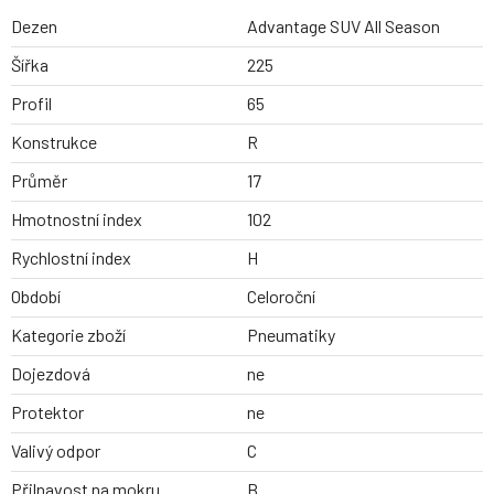
Dezen
Advantage SUV All Season
Šířka
225
Profil
65
Konstrukce
R
Průměr
17
Hmotnostní index
102
Rychlostní index
H
Období
Celoroční
Kategorie zboží
Pneumatiky
Dojezdová
ne
Protektor
ne
Valivý odpor
C
Přilnavost na mokru
B