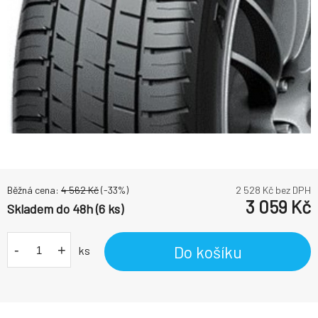
Běžná cena:
4 562
Kč
(-
33
%)
2 528
Kč bez DPH
3 059
Kč
Skladem do 48h (6 ks)
-
+
Do košíku
ks