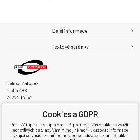
Další informace
Textové stránky
Dalibor Zátopek
Tichá 488
74274 Tichá
Česká Republika
Cookies a GDPR
IČO: 63724383
DIČ: CZ7504094994
Pneu Zátopek - Eshop a partneři potřebují Váš souhlas k využití
jednotlivých dat, aby Vám mimo jiné mohli ukazovat informace
týkající se Vašich zájmů pomocí personalizace reklam. Souhlas