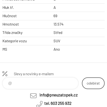
Hluk tř.
A
Hlučnost
69
Hmotnost
13.574
Třída značky
Střed
Kategorie vozu
SUV
MS
Ano
Slevy a novinky e-mailem
odebírat
info@pneuzatopek.cz
tel. 603 255 932