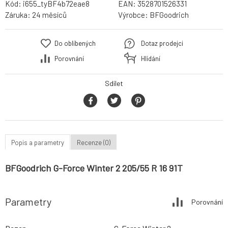
Kód:
i655_tyBF4b72eae8
EAN:
3528701526331
Záruka:
24 měsíců
Výrobce:
BFGoodrich
Do oblíbených
Dotaz prodejci
Porovnání
Hlídání
Sdílet
Popis a parametry
Recenze (0)
BFGoodrich G-Force Winter 2 205/55 R 16 91T
Parametry
Porovnání