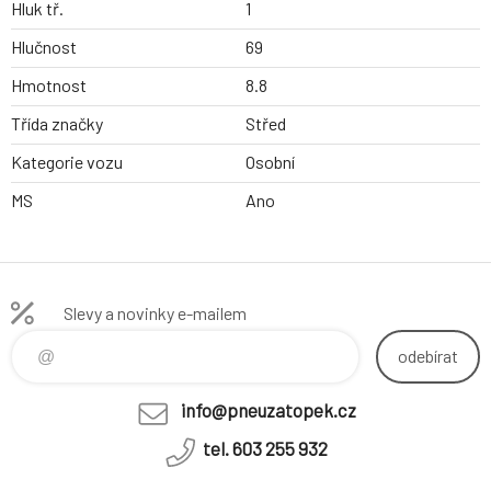
Hluk tř.
1
Hlučnost
69
Hmotnost
8.8
Třída značky
Střed
Kategorie vozu
Osobní
MS
Ano
Slevy a novinky e-mailem
odebírat
info@pneuzatopek.cz
tel. 603 255 932