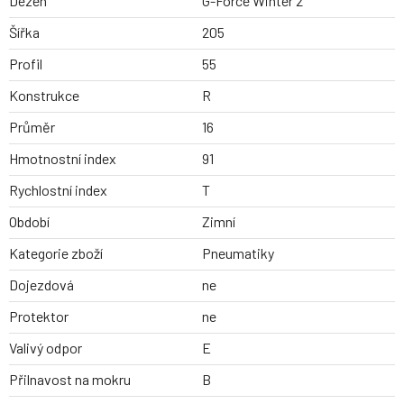
Dezen
G-Force Winter 2
Šířka
205
Profil
55
Konstrukce
R
Průměr
16
Hmotnostní index
91
Rychlostní index
T
Období
Zimní
Kategorie zboží
Pneumatiky
Dojezdová
ne
Protektor
ne
Valivý odpor
E
Přilnavost na mokru
B