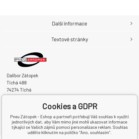
Další informace
Textové stránky
Dalibor Zátopek
Tichá 488
74274 Tichá
Česká Republika
Cookies a GDPR
IČO: 63724383
DIČ: CZ7504094994
Pneu Zátopek - Eshop a partneři potřebují Váš souhlas k využití
jednotlivých dat, aby Vám mimo jiné mohli ukazovat informace
týkající se Vašich zájmů pomocí personalizace reklam. Souhlas
udělíte kliknutím na políčko "Ano, souhlasím".