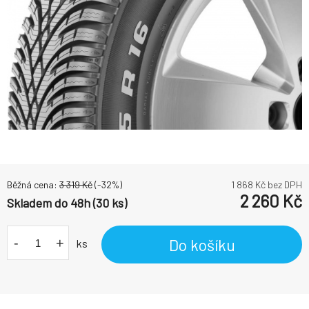
Běžná cena:
3 319
Kč
(-
32
%)
1 868
Kč bez DPH
2 260
Kč
Skladem do 48h (30 ks)
-
+
Do košíku
ks